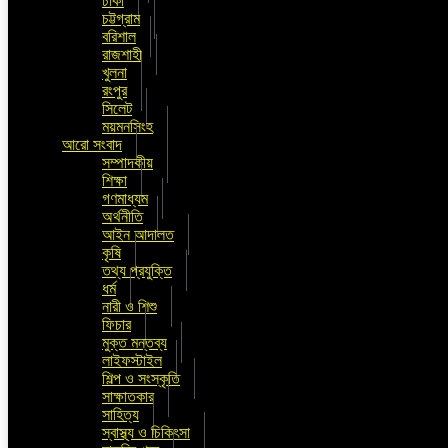
ঢাকা
চট্টগ্রাম
বরিশাল
রাজশাহী
খুলনা
রংপুর
সিলেট
ময়মনসিংহ
আরো সংবাদ
সম্পাদকীয়
শিক্ষা
গণমাধ্যম
অর্থনীতি
আইন আদালত
কৃষি
তথ্য প্রযুক্তি
ধর্ম
নারী ও শিশু
ফিচার
মুক্ত মন্তব্য
লাইফস্টাইল
শিল্প ও সংস্কৃতি
সাক্ষাতকার
সাহিত্য
স্বাস্থ্য ও চিকিৎসা