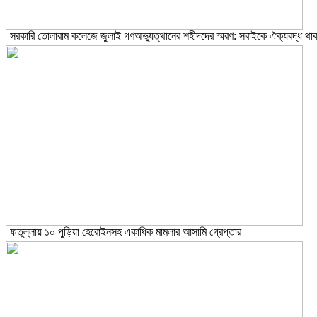
সরকারি তোলারাম কলেজে জুলাই গণঅভ্যুত্থানের শহীদদের স্মরণ: সবাইকে ঐক্যবদ্ধ থাক
ফতুল্লায় ১০ পুড়িয়া হেরোইনসহ একাধিক মামলার আসামি গ্রেপ্তার