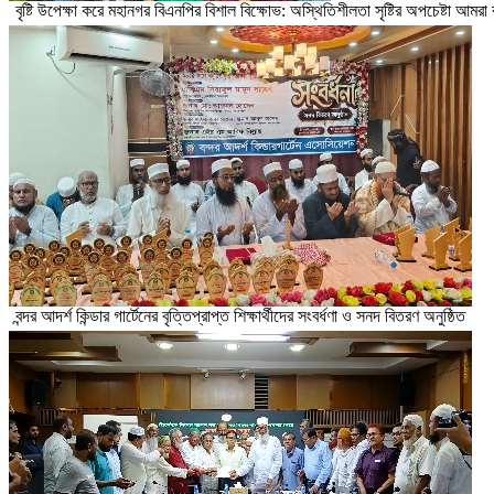
বৃষ্টি উপেক্ষা করে মহানগর বিএনপির বিশাল বিক্ষোভ: অস্থিতিশীলতা সৃষ্টির অপচেষ্টা আমর
বন্দর আদর্শ কিন্ডার গার্টেনের বৃত্তিপ্রাপ্ত শিক্ষার্থীদের সংবর্ধণা ও সনদ বিতরণ অনুষ্ঠিত