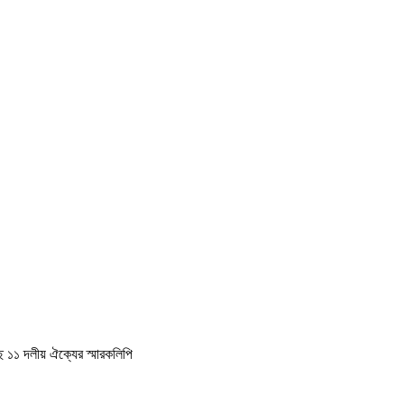
কাছে ১১ দলীয় ঐক্যের স্মারকলিপি