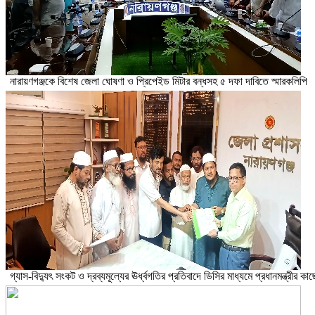
নারায়ণগঞ্জকে বিশেষ জেলা ঘোষণা ও প্রিপেইড মিটার বন্ধসহ ৫ দফা দাবিতে স্মারকলিপি
গ্যাস-বিদ্যুৎ সংকট ও দ্রব্যমূল্যের ঊর্ধ্বগতির প্রতিবাদে ডিসির মাধ্যমে প্রধানমন্ত্রীর 