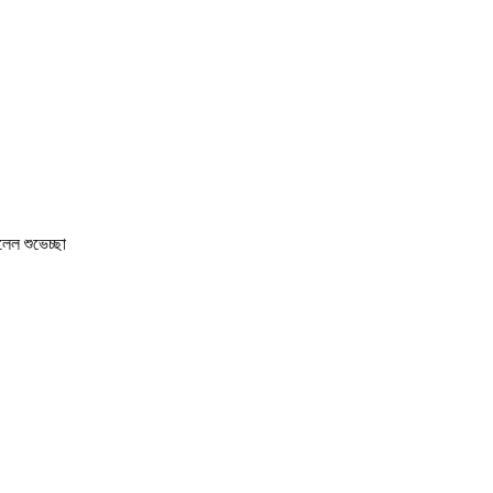
লেল শুভেচ্ছা