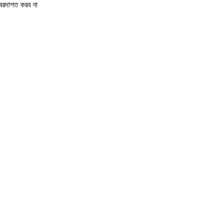
া বরদাশত করব না