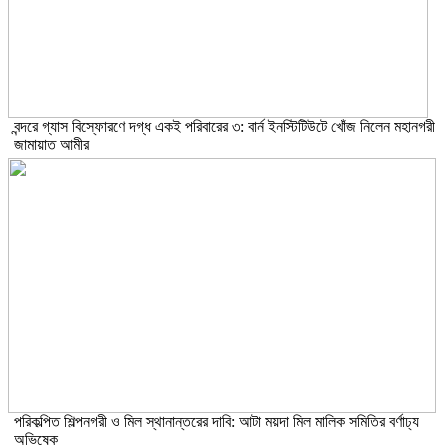
বন্দরে গ্যাস বিস্ফোরণে দগ্ধ একই পরিবারের ৩: বার্ন ইনস্টিটিউটে খোঁজ নিলেন মহানগরী
জামায়াত আমীর
পরিকল্পিত শিল্পনগরী ও মিল স্থানান্তরের দাবি: আটা ময়দা মিল মালিক সমিতির বর্ণাঢ্য
অভিষেক