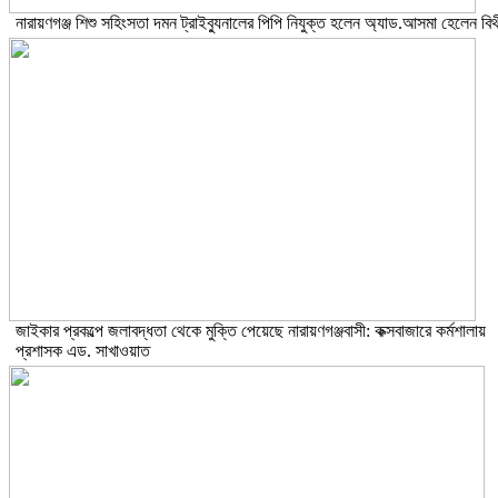
নারায়ণগঞ্জ শিশু সহিংসতা দমন ট্রাইব্যুনালের পিপি নিযুক্ত হলেন অ্যাড.আসমা হেলেন বিথ
জাইকার প্রকল্পে জলাবদ্ধতা থেকে মুক্তি পেয়েছে নারায়ণগঞ্জবাসী: কক্সবাজারে কর্মশালায়
প্রশাসক এড. সাখাওয়াত