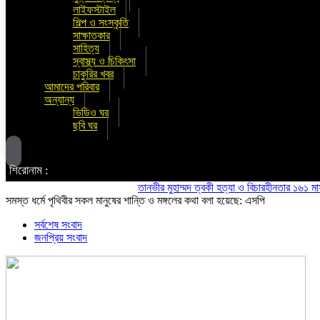
লাইফস্টাইল
শিল্প ও সংস্কৃতি
সাক্ষাতকার
সাহিত্য
স্বাস্থ্য ও চিকিৎসা
চাকুরির খবর
আমাদের পরিবার
অন্যান্য
ভিডিও ঘর
ছবি ঘর
শিরোনাম :
তানভীর মুহাম্মদ ত্বকী হত্যা ও বিচারহীনতার ১৬১ মাস উপল
সমস্ত ধর্মে পৃথিবীর সকল মানুষের শান্তি ও মঙ্গলের কথা বলা হয়েছে: এসপি
সর্বশেষ সংবাদ
জনপ্রিয় সংবাদ