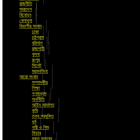
রাজনীতি
সারাদেশ
বিনোদন
খেলাধুলা
বিভাগীয় সংবাদ
ঢাকা
চট্টগ্রাম
বরিশাল
রাজশাহী
খুলনা
রংপুর
সিলেট
ময়মনসিংহ
আরো সংবাদ
সম্পাদকীয়
শিক্ষা
গণমাধ্যম
অর্থনীতি
আইন আদালত
কৃষি
তথ্য প্রযুক্তি
ধর্ম
নারী ও শিশু
ফিচার
মুক্ত মন্তব্য