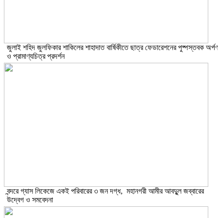
​জুলাই শহিদ জুলফিকার শাকিলের শাহাদাত বার্ষিকীতে ছাত্র ফেডারেশনের পুষ্পস্তবক অর্প
ও প্রামাণ্যচিত্র প্রদর্শন
বন্দরে গ্যাস লিকেজে একই পরিবারের ৩ জন দগ্ধ, মহানগরী আমীর আবদুুল জব্বারের
উদ্বেগ ও সমবেদনা