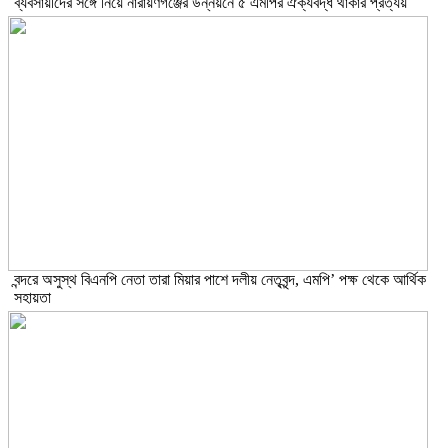
ব্যবসায়ীদের সঙ্গে নিয়ে নারায়ণগঞ্জের উন্নয়নে ৫ এমপির ঐক্যবদ্ধ থাকার প্রত্যয়
বন্দরে অসুস্থ বিএনপি নেতা তারা মিয়ার পাশে দলীয় নেতৃবৃন্দ, এমপি’ পক্ষ থেকে আর্থিক
সহায়তা