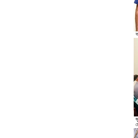
ফ
জ
চ