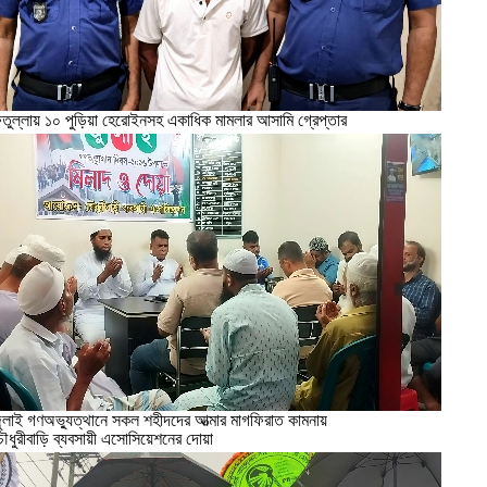
তুল্লায় ১০ পুড়িয়া হেরোইনসহ একাধিক মামলার আসামি গ্রেপ্তার
ুলাই গণঅভ্যুত্থানে সকল শহীদদের আত্মার মাগফিরাত কামনায়
ৌধুরীবাড়ি ব্যবসায়ী এসোসিয়েশনের দোয়া