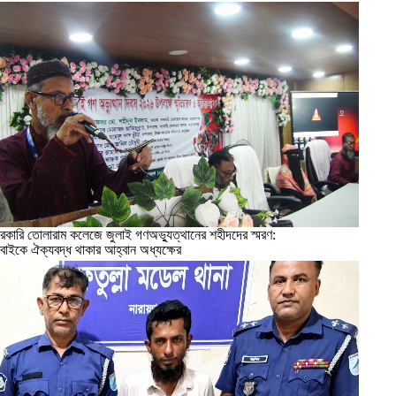
রকারি তোলারাম কলেজে জুলাই গণঅভ্যুত্থানের শহীদদের স্মরণ:
বাইকে ঐক্যবদ্ধ থাকার আহ্বান অধ্যক্ষের