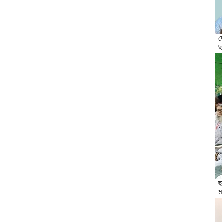
ত
ছ
ছ
ম