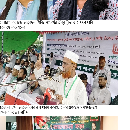
োলারাম কলেজে ছাত্রদল-শিবির সংঘর্ষের তীব্র নিন্দা ও ৫ দফা দাবি
াত্র ফেডারেশনের
াত্রদল এখন ছাত্রলীগের রূপ ধারণ করেছে’: নারায়ণগঞ্জে গণসমাবেশে
াওলানা আব্দুল হালিম