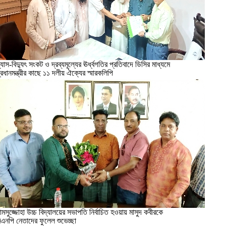
্যাস-বিদ্যুৎ সংকট ও দ্রব্যমূল্যের ঊর্ধ্বগতির প্রতিবাদে ডিসির মাধ্যমে
্রধানমন্ত্রীর কাছে ১১ দলীয় ঐক্যের স্মারকলিপি
ামসুজ্জোহা উচ্চ বিদ্যালয়ের সভাপতি নির্বাচিত হওয়ায় মাসুদ কবীরকে
িএনপি নেতাদের ফুলেল শুভেচ্ছা