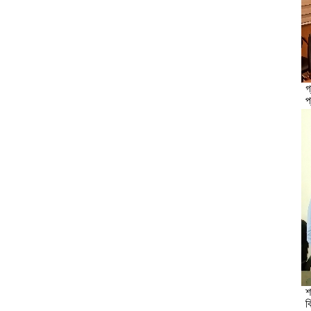
গ
প
শ
ব