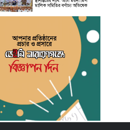
স্থানান্তরের দাবি: আটা ময়দা মিল
মালিক সমিতির বর্ণাঢ্য অভিষেক
জাতীয় ছাত্রশক্তি ফতুল্লা থানার প্রচার ও
মিডিয়া সম্পাদক হলেন সিয়াম
​জুলাই শহিদ জুলফিকার শাকিলের
শাহাদাত বার্ষিকীতে ছাত্র ফেডারেশনের
পুষ্পস্তবক অর্পণ ও প্রামাণ্যচিত্র প্রদর্শন
বন্দরে গ্যাস লিকেজে একই পরিবারের
৩ জন দগ্ধ, মহানগরী আমীর আবদুুল
জব্বারের উদ্বেগ ও সমবেদনা
মাদক ও ছিনতাই এর বিরুদ্ধে ১নং
বাবুরাইলে প্রস্তুতিমূলক আলোচনা সভা
সাহিত্য জোট নারায়ণগঞ্জের কবিতা পাঠ
ও সাহিত্য আলোচনায় মুখরিত অনুষ্ঠান