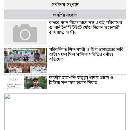
সর্বশেষ সংবাদ
জনপ্রিয় সংবাদ
বন্দরে গ্যাস বিস্ফোরণে দগ্ধ একই পরিবারের
৩: বার্ন ইনস্টিটিউটে খোঁজ নিলেন মহানগরী
জামায়াত আমীর
পরিকল্পিত শিল্পনগরী ও মিল স্থানান্তরের দাবি:
আটা ময়দা মিল মালিক সমিতির বর্ণাঢ্য
অভিষেক
জাতীয় ছাত্রশক্তি ফতুল্লা থানার প্রচার ও
মিডিয়া সম্পাদক হলেন সিয়াম
​জুলাই শহিদ জুলফিকার শাকিলের শাহাদাত
বার্ষিকীতে ছাত্র ফেডারেশনের পুষ্পস্তবক অর্পণ
ও প্রামাণ্যচিত্র প্রদর্শন