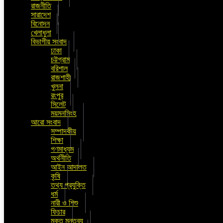
রাজনীতি
সারাদেশ
বিনোদন
খেলাধুলা
বিভাগীয় সংবাদ
ঢাকা
চট্টগ্রাম
বরিশাল
রাজশাহী
খুলনা
রংপুর
সিলেট
ময়মনসিংহ
আরো সংবাদ
সম্পাদকীয়
শিক্ষা
গণমাধ্যম
অর্থনীতি
আইন আদালত
কৃষি
তথ্য প্রযুক্তি
ধর্ম
নারী ও শিশু
ফিচার
মুক্ত মন্তব্য