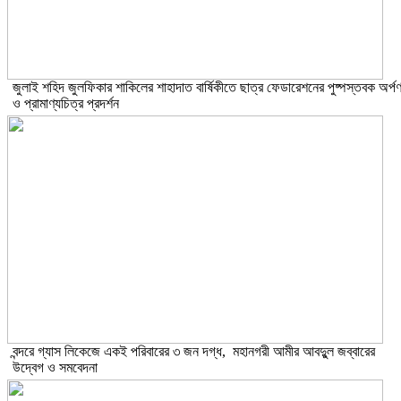
​জুলাই শহিদ জুলফিকার শাকিলের শাহাদাত বার্ষিকীতে ছাত্র ফেডারেশনের পুষ্পস্তবক অর্প
ও প্রামাণ্যচিত্র প্রদর্শন
বন্দরে গ্যাস লিকেজে একই পরিবারের ৩ জন দগ্ধ, মহানগরী আমীর আবদুুল জব্বারের
উদ্বেগ ও সমবেদনা