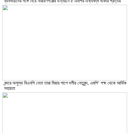
ব্যবসায়ীদের সঙ্গে নিয়ে নারায়ণগঞ্জের উন্নয়নে ৫ এমপির ঐক্যবদ্ধ থাকার প্রত্যয়
বন্দরে অসুস্থ বিএনপি নেতা তারা মিয়ার পাশে দলীয় নেতৃবৃন্দ, এমপি’ পক্ষ থেকে আর্থিক
সহায়তা