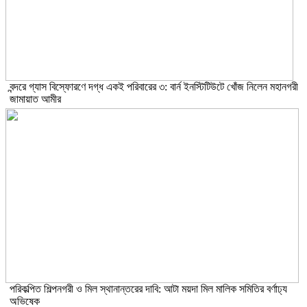
বন্দরে গ্যাস বিস্ফোরণে দগ্ধ একই পরিবারের ৩: বার্ন ইনস্টিটিউটে খোঁজ নিলেন মহানগরী
জামায়াত আমীর
পরিকল্পিত শিল্পনগরী ও মিল স্থানান্তরের দাবি: আটা ময়দা মিল মালিক সমিতির বর্ণাঢ্য
অভিষেক