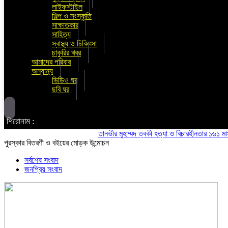
লাইফস্টাইল
শিল্প ও সংস্কৃতি
সাক্ষাতকার
সাহিত্য
স্বাস্থ্য ও চিকিৎসা
চাকুরির খবর
আমাদের পরিবার
অন্যান্য
ভিডিও ঘর
ছবি ঘর
শিরোনাম :
তানভীর মুহাম্মদ ত্বকী হত্যা ও বিচারহীনতার ১৬১ মাস উপলক
পুরস্কার বিতরণী ও বইয়ের মোড়ক উন্মোচন
সর্বশেষ সংবাদ
জনপ্রিয় সংবাদ