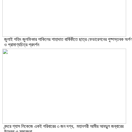
​জুলাই শহিদ জুলফিকার শাকিলের শাহাদাত বার্ষিকীতে ছাত্র ফেডারেশনের পুষ্পস্তবক অর্প
ও প্রামাণ্যচিত্র প্রদর্শন
বন্দরে গ্যাস লিকেজে একই পরিবারের ৩ জন দগ্ধ, মহানগরী আমীর আবদুুল জব্বারের
উদ্বেগ ও সমবেদনা