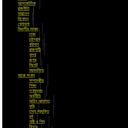
আন্তর্জাতিক
রাজনীতি
সারাদেশ
বিনোদন
খেলাধুলা
বিভাগীয় সংবাদ
ঢাকা
চট্টগ্রাম
বরিশাল
রাজশাহী
খুলনা
রংপুর
সিলেট
ময়মনসিংহ
আরো সংবাদ
সম্পাদকীয়
শিক্ষা
গণমাধ্যম
অর্থনীতি
আইন আদালত
কৃষি
তথ্য প্রযুক্তি
ধর্ম
নারী ও শিশু
ফিচার