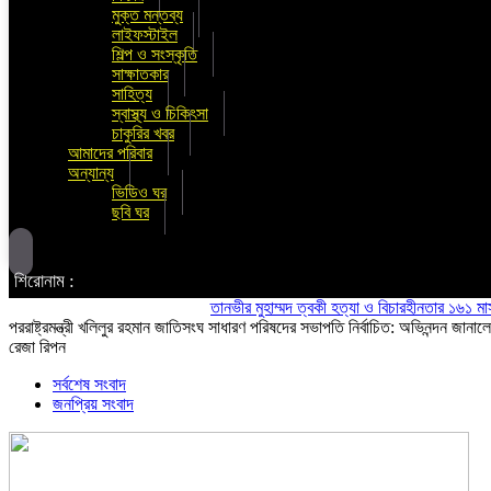
মুক্ত মন্তব্য
লাইফস্টাইল
শিল্প ও সংস্কৃতি
সাক্ষাতকার
সাহিত্য
স্বাস্থ্য ও চিকিৎসা
চাকুরির খবর
আমাদের পরিবার
অন্যান্য
ভিডিও ঘর
ছবি ঘর
শিরোনাম :
তানভীর মুহাম্মদ ত্বকী হত্যা ও বিচারহীনতার ১৬১ মাস উপলক
পররাষ্ট্রমন্ত্রী খলিলুর রহমান জাতিসংঘ সাধারণ পরিষদের সভাপতি নির্বাচিত: অভিনন্দন জানাল
রেজা রিপন
সর্বশেষ সংবাদ
জনপ্রিয় সংবাদ