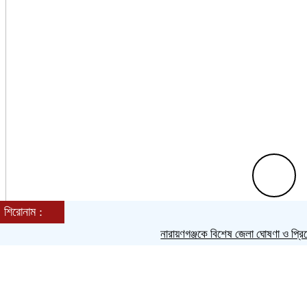
শিরোনাম :
শুক্রবার, ০৭ অগাস্ট ২০২৬, ১২:০৪ পূর্বাহ্ন
নারায়ণগঞ্জকে বিশেষ জেলা ঘোষণা ও প্রিপেইড
Toggle navigation