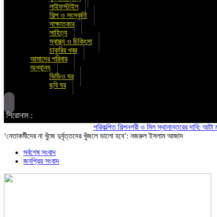
লাইফস্টাইল
শিল্প ও সংস্কৃতি
সাক্ষাতকার
সাহিত্য
স্বাস্থ্য ও চিকিৎসা
চাকুরির খবর
আমাদের পরিবার
অন্যান্য
ভিডিও ঘর
ছবি ঘর
শিরোনাম :
পরিকল্পিত শিল্পনগরী ও মিল স্থানান্তরের দাবি: আটা ময়দা মি
‘নেতাকর্মীদের না খুঁজে দুর্বৃত্তদের খুঁজলে ভালো হবে’: নজরুল ইসলাম আজাদ
সর্বশেষ সংবাদ
জনপ্রিয় সংবাদ