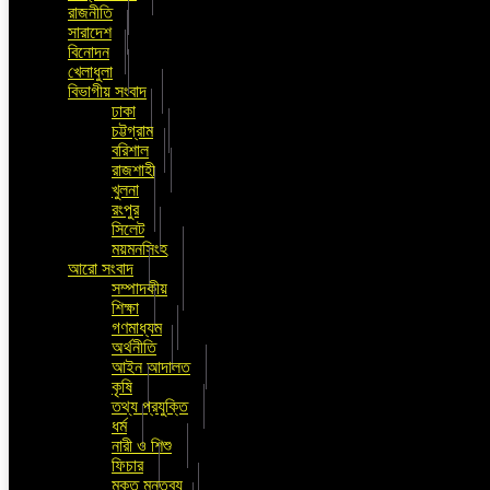
রাজনীতি
সারাদেশ
বিনোদন
খেলাধুলা
বিভাগীয় সংবাদ
ঢাকা
চট্টগ্রাম
বরিশাল
রাজশাহী
খুলনা
রংপুর
সিলেট
ময়মনসিংহ
আরো সংবাদ
সম্পাদকীয়
শিক্ষা
গণমাধ্যম
অর্থনীতি
আইন আদালত
কৃষি
তথ্য প্রযুক্তি
ধর্ম
নারী ও শিশু
ফিচার
মুক্ত মন্তব্য