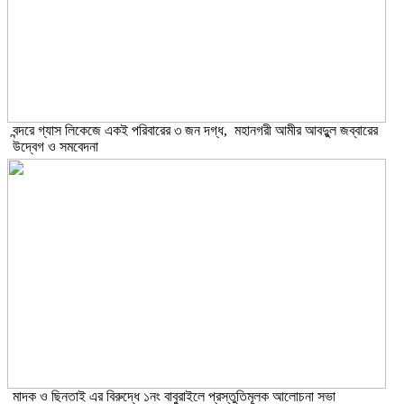
বন্দরে গ্যাস লিকেজে একই পরিবারের ৩ জন দগ্ধ, মহানগরী আমীর আবদুুল জব্বারের
উদ্বেগ ও সমবেদনা
মাদক ও ছিনতাই এর বিরুদ্ধে ১নং বাবুরাইলে প্রস্তুতিমূলক আলোচনা সভা