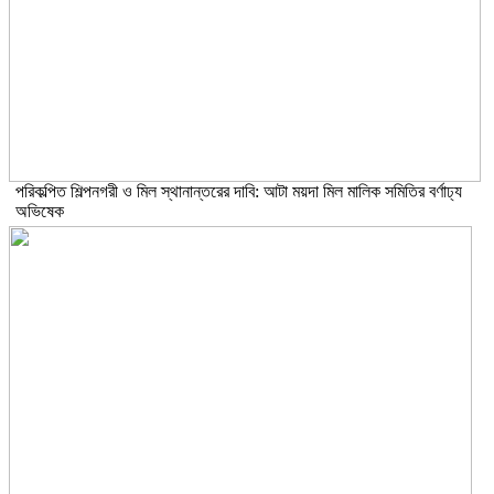
পরিকল্পিত শিল্পনগরী ও মিল স্থানান্তরের দাবি: আটা ময়দা মিল মালিক সমিতির বর্ণাঢ্য
অভিষেক