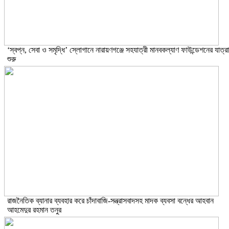
‘স্বপ্ন, সেবা ও সমৃদ্ধি’ স্লোগানে নারায়ণগঞ্জে সহযাত্রী মানবকল্যাণ ফাউন্ডেশনের যাত্রা
শুরু
রাজনৈতিক ব্যানার ব্যবহার করে চাঁদাবাজি-সন্ত্রাসবাদসহ মাদক ব্যবসা বন্ধের আহবান
আহমেদুর রহমান তনুর