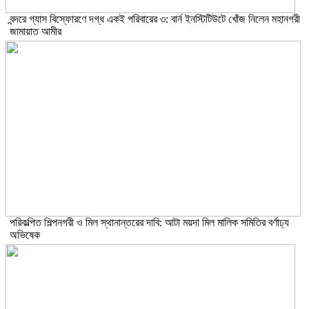
বন্দরে গ্যাস বিস্ফোরণে দগ্ধ একই পরিবারের ৩: বার্ন ইনস্টিটিউটে খোঁজ নিলেন মহানগরী
জামায়াত আমীর
পরিকল্পিত শিল্পনগরী ও মিল স্থানান্তরের দাবি: আটা ময়দা মিল মালিক সমিতির বর্ণাঢ্য
অভিষেক