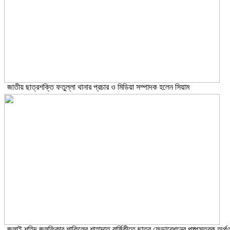
জাতীয় ছাত্রশক্তি ফতুল্লা থানার প্রচার ও মিডিয়া সম্পাদক হলেন সিয়াম
​জুলাই শহিদ জুলফিকার শাকিলের শাহাদাত বার্ষিকীতে ছাত্র ফেডারেশনের পুষ্পস্তবক অর্প