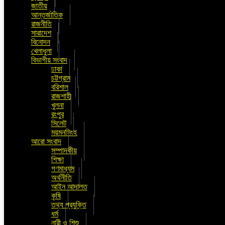
জাতীয়
আন্তর্জাতিক
রাজনীতি
সারাদেশ
বিনোদন
খেলাধুলা
বিভাগীয় সংবাদ
ঢাকা
চট্টগ্রাম
বরিশাল
রাজশাহী
খুলনা
রংপুর
সিলেট
ময়মনসিংহ
আরো সংবাদ
সম্পাদকীয়
শিক্ষা
গণমাধ্যম
অর্থনীতি
আইন আদালত
কৃষি
তথ্য প্রযুক্তি
ধর্ম
নারী ও শিশু