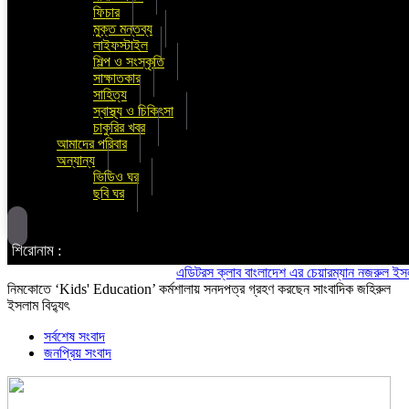
ফিচার
মুক্ত মন্তব্য
লাইফস্টাইল
শিল্প ও সংস্কৃতি
সাক্ষাতকার
সাহিত্য
স্বাস্থ্য ও চিকিৎসা
চাকুরির খবর
আমাদের পরিবার
অন্যান্য
ভিডিও ঘর
ছবি ঘর
শিরোনাম :
এডিটরস ক্লাব বাংলাদেশ এর চেয়ারম্যান নজরুল ইসলাম তমি
নিমকোতে ‘Kids' Education’ কর্মশালায় সনদপত্র গ্রহণ করছেন সাংবাদিক জহিরুল
ইসলাম বিদ্যুৎ
সর্বশেষ সংবাদ
জনপ্রিয় সংবাদ