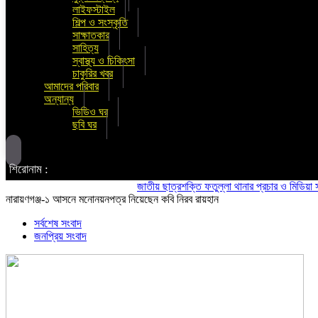
লাইফস্টাইল
শিল্প ও সংস্কৃতি
সাক্ষাতকার
সাহিত্য
স্বাস্থ্য ও চিকিৎসা
চাকুরির খবর
আমাদের পরিবার
অন্যান্য
ভিডিও ঘর
ছবি ঘর
শিরোনাম :
জাতীয় ছাত্রশক্তি ফতুল্লা থানার প্রচার ও মিডিয়া সম্পাদক
নারায়ণগঞ্জ-১ আসনে মনোনয়নপত্র নিয়েছেন কবি নিরব রায়হান
সর্বশেষ সংবাদ
জনপ্রিয় সংবাদ