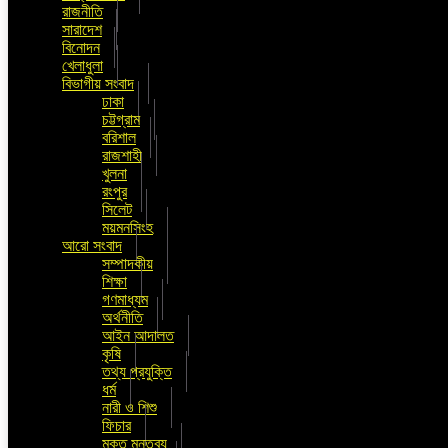
রাজনীতি
সারাদেশ
বিনোদন
খেলাধুলা
বিভাগীয় সংবাদ
ঢাকা
চট্টগ্রাম
বরিশাল
রাজশাহী
খুলনা
রংপুর
সিলেট
ময়মনসিংহ
আরো সংবাদ
সম্পাদকীয়
শিক্ষা
গণমাধ্যম
অর্থনীতি
আইন আদালত
কৃষি
তথ্য প্রযুক্তি
ধর্ম
নারী ও শিশু
ফিচার
মুক্ত মন্তব্য