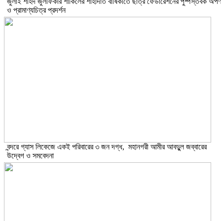
​জুলাই শহিদ জুলফিকার শাকিলের শাহাদাত বার্ষিকীতে ছাত্র ফেডারেশনের পুষ্পস্তবক অর্প
ও প্রামাণ্যচিত্র প্রদর্শন
বন্দরে গ্যাস লিকেজে একই পরিবারের ৩ জন দগ্ধ, মহানগরী আমীর আবদুুল জব্বারের
উদ্বেগ ও সমবেদনা