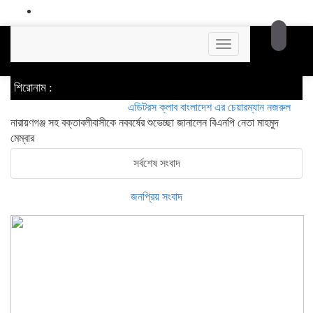
Toggle
navigation
শিরোনাম :
এডিটরস ক্লাব বাংলাদেশ এর চেয়ারম্যান নজরুল ইসলাম তমিজ
নারায়ণগঞ্জ সহ বক্তাবলীবাসীকে নববর্ষের শুভেচ্ছা জানালেন বিএনপি নেতা মাহমুদ
মেম্বার
সর্বশেষ সংবাদ
জনপ্রিয় সংবাদ