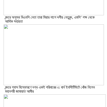
বন্দরে অসুস্থ বিএনপি নেতা তারা মিয়ার পাশে দলীয় নেতৃবৃন্দ, এমপি’ পক্ষ থেকে
আর্থিক সহায়তা
বন্দরে গ্যাস বিস্ফোরণে দগ্ধ একই পরিবারের ৩: বার্ন ইনস্টিটিউটে খোঁজ নিলেন
মহানগরী জামায়াত আমীর