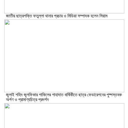
জাতীয় ছাত্রশক্তি ফতুল্লা থানার প্রচার ও মিডিয়া সম্পাদক হলেন সিয়াম
​জুলাই শহিদ জুলফিকার শাকিলের শাহাদাত বার্ষিকীতে ছাত্র ফেডারেশনের পুষ্পস্তবক
অর্পণ ও প্রামাণ্যচিত্র প্রদর্শন