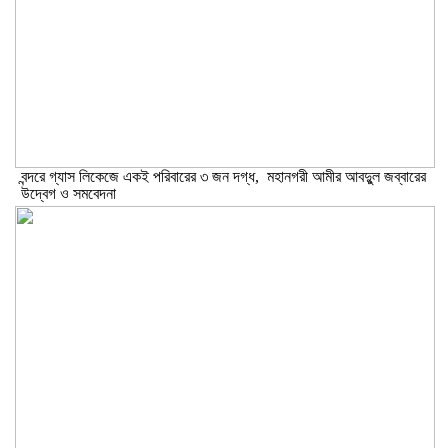
বন্দরে গ্যাস লিকেজে একই পরিবারের ৩ জন দগ্ধ, মহানগরী আমীর আবদুুল জব্বারের
উদ্বেগ ও সমবেদনা