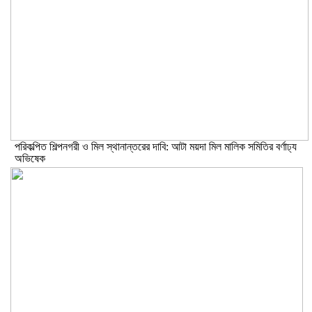
পরিকল্পিত শিল্পনগরী ও মিল স্থানান্তরের দাবি: আটা ময়দা মিল মালিক সমিতির বর্ণাঢ্য
অভিষেক