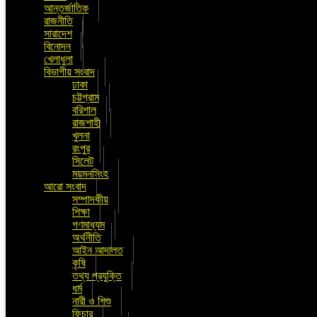
আন্তর্জাতিক
রাজনীতি
সারাদেশ
বিনোদন
খেলাধুলা
বিভাগীয় সংবাদ
ঢাকা
চট্টগ্রাম
বরিশাল
রাজশাহী
খুলনা
রংপুর
সিলেট
ময়মনসিংহ
আরো সংবাদ
সম্পাদকীয়
শিক্ষা
গণমাধ্যম
অর্থনীতি
আইন আদালত
কৃষি
তথ্য প্রযুক্তি
ধর্ম
নারী ও শিশু
ফিচার