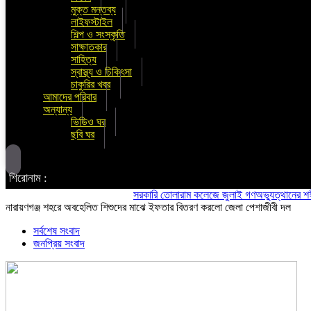
মুক্ত মন্তব্য
লাইফস্টাইল
শিল্প ও সংস্কৃতি
সাক্ষাতকার
সাহিত্য
স্বাস্থ্য ও চিকিৎসা
চাকুরির খবর
আমাদের পরিবার
অন্যান্য
ভিডিও ঘর
ছবি ঘর
শিরোনাম :
সরকারি তোলারাম কলেজে জুলাই গণঅভ্যুত্থানের শহীদদের স্
নারায়ণগঞ্জ শহরে অবহেলিত শিশুদের মাঝে ইফতার বিতরণ করলো জেলা পেশাজীবী দল
সর্বশেষ সংবাদ
জনপ্রিয় সংবাদ