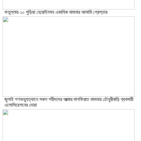
ফতুল্লায় ১০ পুড়িয়া হেরোইনসহ একাধিক মামলার আসামি গ্রেপ্তার
জুলাই গণঅভ্যুত্থানে সকল শহীদদের আত্মার মাগফিরাত কামনায় চৌধুরীবাড়ি ব্যবসায়ী
এসোসিয়েশনের দোয়া