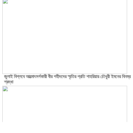
জুলাই বিপ্লবে আত্মোৎসর্গকারী বীর শহীদদের স্মৃতির প্রতি শাহরিয়ার চৌধুরী ইমনের বিনম্র
শ্রদ্ধা