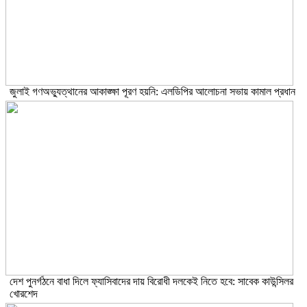
জুলাই গণঅভ্যুত্থানের আকাঙ্ক্ষা পূরণ হয়নি: এলডিপির আলোচনা সভায় কামাল প্রধান
দেশ পুনর্গঠনে বাধা দিলে ফ্যাসিবাদের দায় বিরোধী দলকেই নিতে হবে: সাবেক কাউন্সিলর
খোরশেদ