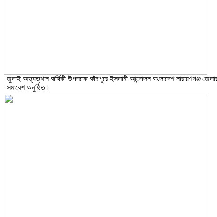
জুলাই অভ্যূত্থান বার্ষিকী উপলক্ষে কাঁচপুরে ইসলামী আন্দোলন বাংলাদেশ নারায়ণগঞ্জ জেলা
সমাবেশ অনুষ্ঠিত।