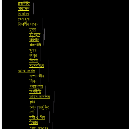
রাজনীতি
সারাদেশ
বিনোদন
খেলাধুলা
বিভাগীয় সংবাদ
ঢাকা
চট্টগ্রাম
বরিশাল
রাজশাহী
খুলনা
রংপুর
সিলেট
ময়মনসিংহ
আরো সংবাদ
সম্পাদকীয়
শিক্ষা
গণমাধ্যম
অর্থনীতি
আইন আদালত
কৃষি
তথ্য প্রযুক্তি
ধর্ম
নারী ও শিশু
ফিচার
মুক্ত মন্তব্য