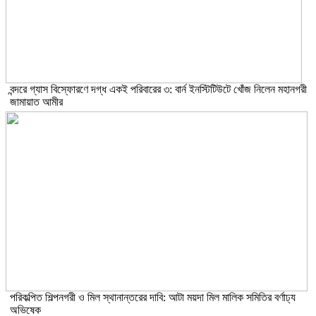
বন্দরে গ্যাস বিস্ফোরণে দগ্ধ একই পরিবারের ৩: বার্ন ইনস্টিটিউটে খোঁজ নিলেন মহানগরী
জামায়াত আমীর
পরিকল্পিত শিল্পনগরী ও মিল স্থানান্তরের দাবি: আটা ময়দা মিল মালিক সমিতির বর্ণাঢ্য
অভিষেক