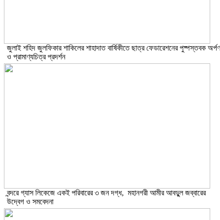
​জুলাই শহিদ জুলফিকার শাকিলের শাহাদাত বার্ষিকীতে ছাত্র ফেডারেশনের পুষ্পস্তবক অর্প
ও প্রামাণ্যচিত্র প্রদর্শন
বন্দরে গ্যাস লিকেজে একই পরিবারের ৩ জন দগ্ধ, মহানগরী আমীর আবদুুল জব্বারের
উদ্বেগ ও সমবেদনা