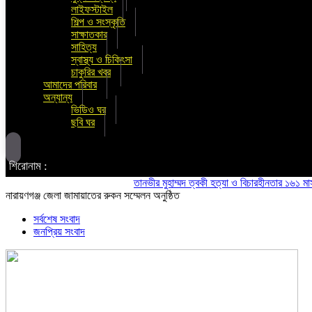
লাইফস্টাইল
শিল্প ও সংস্কৃতি
সাক্ষাতকার
সাহিত্য
স্বাস্থ্য ও চিকিৎসা
চাকুরির খবর
আমাদের পরিবার
অন্যান্য
ভিডিও ঘর
ছবি ঘর
শিরোনাম :
তানভীর মুহাম্মদ ত্বকী হত্যা ও বিচারহীনতার ১৬১ মাস উপলক
নারায়ণগঞ্জ জেলা জামায়াতের রুকন সম্মেলন অনুষ্ঠিত
সর্বশেষ সংবাদ
জনপ্রিয় সংবাদ