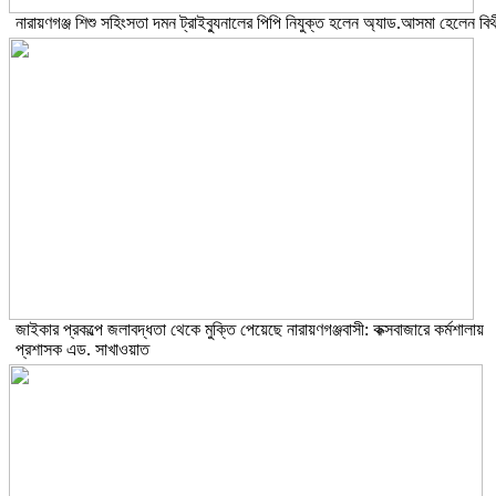
নারায়ণগঞ্জ শিশু সহিংসতা দমন ট্রাইব্যুনালের পিপি নিযুক্ত হলেন অ্যাড.আসমা হেলেন বিথ
জাইকার প্রকল্পে জলাবদ্ধতা থেকে মুক্তি পেয়েছে নারায়ণগঞ্জবাসী: কক্সবাজারে কর্মশালায়
প্রশাসক এড. সাখাওয়াত