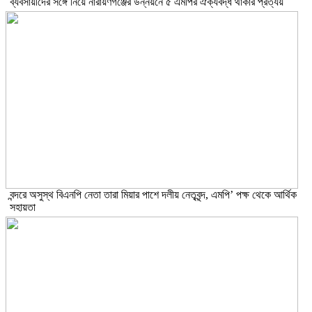
ব্যবসায়ীদের সঙ্গে নিয়ে নারায়ণগঞ্জের উন্নয়নে ৫ এমপির ঐক্যবদ্ধ থাকার প্রত্যয়
বন্দরে অসুস্থ বিএনপি নেতা তারা মিয়ার পাশে দলীয় নেতৃবৃন্দ, এমপি’ পক্ষ থেকে আর্থিক
সহায়তা