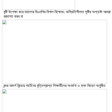
বৃষ্টি উপেক্ষা করে মহানগর বিএনপির বিশাল বিক্ষোভ: অস্থিতিশীলতা সৃষ্টির অপচেষ্টা আমরা
বরদাশত করব না
বন্দর আদর্শ কিন্ডার গার্টেনের বৃত্তিপ্রাপ্ত শিক্ষার্থীদের সংবর্ধণা ও সনদ বিতরণ অনুষ্ঠিত