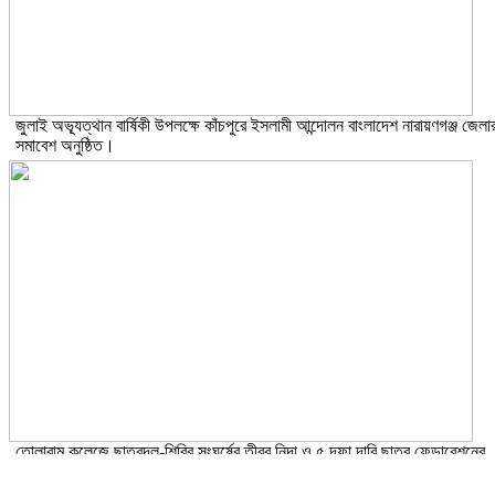
জুলাই অভ্যূত্থান বার্ষিকী উপলক্ষে কাঁচপুরে ইসলামী আন্দোলন বাংলাদেশ নারায়ণগঞ্জ জেলা
সমাবেশ অনুষ্ঠিত।
তোলারাম কলেজে ছাত্রদল-শিবির সংঘর্ষের তীব্র নিন্দা ও ৫ দফা দাবি ছাত্র ফেডারেশনের