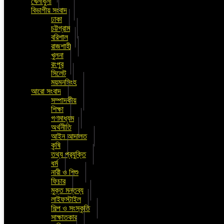
খেলাধুলা
বিভাগীয় সংবাদ
ঢাকা
চট্টগ্রাম
বরিশাল
রাজশাহী
খুলনা
রংপুর
সিলেট
ময়মনসিংহ
আরো সংবাদ
সম্পাদকীয়
শিক্ষা
গণমাধ্যম
অর্থনীতি
আইন আদালত
কৃষি
তথ্য প্রযুক্তি
ধর্ম
নারী ও শিশু
ফিচার
মুক্ত মন্তব্য
লাইফস্টাইল
শিল্প ও সংস্কৃতি
সাক্ষাতকার