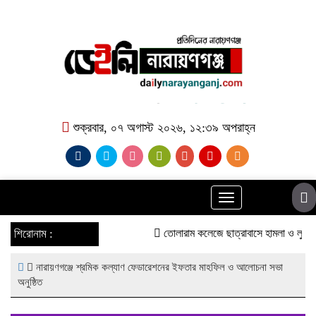
শুক্রবার, ০৭ অগাস্ট ২০২৬, ১২:৩৯ অপরাহ্ন
Toggle
navigation
শিরোনাম :
তোলারাম কলেজে ছাত্রাবাসে হামলা ও লুটপাটে
নারায়ণগঞ্জে শ্রমিক কল্যাণ ফেডারেশনের ইফতার মাহফিল ও আলোচনা সভা
অনুষ্ঠিত