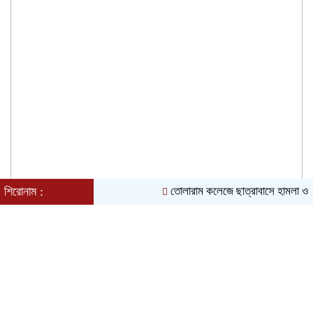
অধ্যক্ষের
শিরোনাম :
তোলারাম কলেজে ছাত্রাবাসে হামলা ও লু