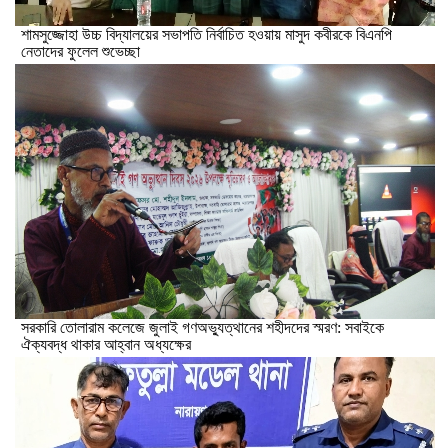
শামসুজ্জোহা উচ্চ বিদ্যালয়ের সভাপতি নির্বাচিত হওয়ায় মাসুদ কবীরকে বিএনপি
নেতাদের ফুলেল শুভেচ্ছা
সরকারি তোলারাম কলেজে জুলাই গণঅভ্যুত্থানের শহীদদের স্মরণ: সবাইকে
ঐক্যবদ্ধ থাকার আহ্বান অধ্যক্ষের