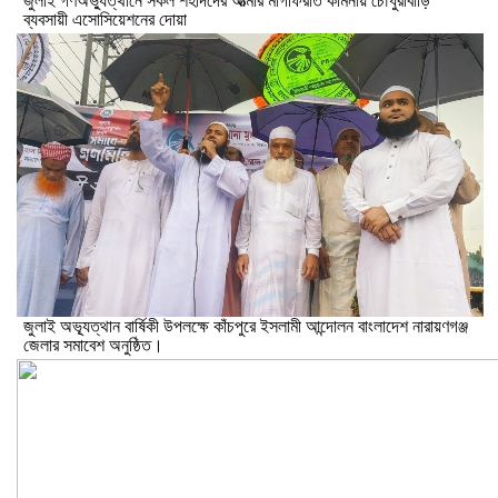
জুলাই গণঅভ্যুত্থানে সকল শহীদদের আত্মার মাগফিরাত কামনায় চৌধুরীবাড়ি
ব্যবসায়ী এসোসিয়েশনের দোয়া
জুলাই অভ্যূত্থান বার্ষিকী উপলক্ষে কাঁচপুরে ইসলামী আন্দোলন বাংলাদেশ নারায়ণগঞ্জ
জেলার সমাবেশ অনুষ্ঠিত।