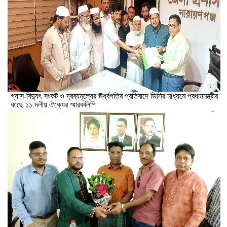
গ্যাস-বিদ্যুৎ সংকট ও দ্রব্যমূল্যের ঊর্ধ্বগতির প্রতিবাদে ডিসির মাধ্যমে প্রধানমন্ত্রীর
কাছে ১১ দলীয় ঐক্যের স্মারকলিপি