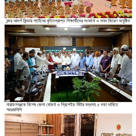
বন্দর আদর্শ কিন্ডার গার্টেনের বৃত্তিপ্রাপ্ত শিক্ষার্থীদের সংবর্ধণা ও সনদ বিতরণ অনুষ্ঠিত
নারায়ণগঞ্জকে বিশেষ জেলা ঘোষণা ও প্রিপেইড মিটার বন্ধসহ ৫ দফা দাবিতে
স্মারকলিপি