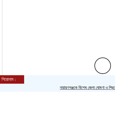
শিরোনাম :
শুক্রবার, ০৭ অগাস্ট ২০২৬, ১২:০৫ পূর্বাহ্ন
নারায়ণগঞ্জকে বিশেষ জেলা ঘোষণা ও প্রিপেইড
Toggle navigation