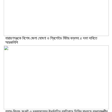
নারায়ণগঞ্জকে বিশেষ জেলা ঘোষণা ও প্রিপেইড মিটার বন্ধসহ ৫ দফা দাবিতে
স্মারকলিপি
গ্যাস-বিদ্যুৎ সংকট ও দ্রব্যমূল্যের ঊর্ধ্বগতির প্রতিবাদে ডিসির মাধ্যমে প্রধানমন্ত্রীর