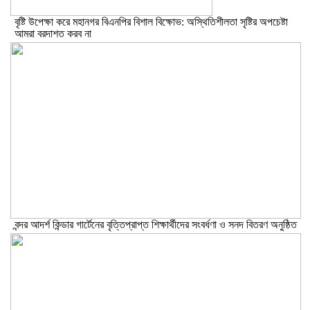
বৃষ্টি উপেক্ষা করে মহানগর বিএনপির বিশাল বিক্ষোভ: অস্থিতিশীলতা সৃষ্টির অপচেষ্টা
আমরা বরদাশত করব না
বন্দর আদর্শ কিন্ডার গার্টেনের বৃত্তিপ্রাপ্ত শিক্ষার্থীদের সংবর্ধণা ও সনদ বিতরণ অনুষ্ঠিত