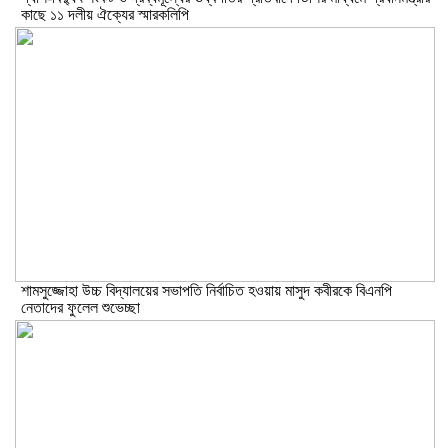
কাছে ১১ দলীয় ঐক্যের স্মারকলিপি
শামসুজ্জোহা উচ্চ বিদ্যালয়ের সভাপতি নির্বাচিত হওয়ায় মাসুদ কবীরকে বিএনপি
নেতাদের ফুলেল শুভেচ্ছা