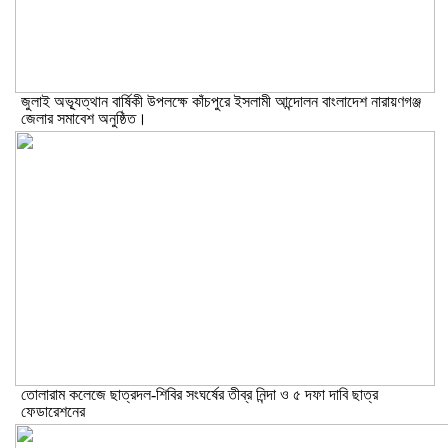
জুলাই অভ্যূত্থান বার্ষিকী উপলক্ষে কাঁচপুরে ইসলামী আন্দোলন বাংলাদেশ নারায়ণগঞ্জ
জেলার সমাবেশ অনুষ্ঠিত।
তোলারাম কলেজে ছাত্রদল-শিবির সংঘর্ষের তীব্র নিন্দা ও ৫ দফা দাবি ছাত্র
ফেডারেশনের