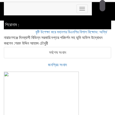
Toggle
navigation
শিরোনাম :
বৃষ্টি উপেক্ষা করে মহানগর বিএনপির বিশাল বিক্ষোভ: অস্থিতিশীলতা স
নারায়ণগঞ্জে দিনব্যাপী বিভিন্ন সরকারি দপ্তর পরিদর্শন সহ ভূমি অফিস উদ্বোধন
করলেন :শরফ উদ্দিন আহমদ চৌধুরী
সর্বশেষ সংবাদ
জনপ্রিয় সংবাদ