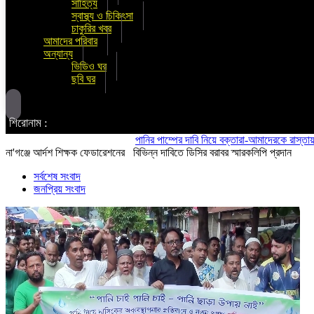
সাহিত্য
স্বাস্থ্য ও চিকিৎসা
চাকুরির খবর
আমাদের পরিবার
অন্যান্য
ভিডিও ঘর
ছবি ঘর
শিরোনাম :
পানির পাম্পের দাবি নিয়ে বক্তারা-আমাদেরকে রাস্তায় নামতে ব
না'গঞ্জে আর্দশ শিক্ষক ফেডারেশনের বিভিন্ন দাবিতে ডিসির বরাবর স্মারকলিপি প্রদান
সর্বশেষ সংবাদ
জনপ্রিয় সংবাদ