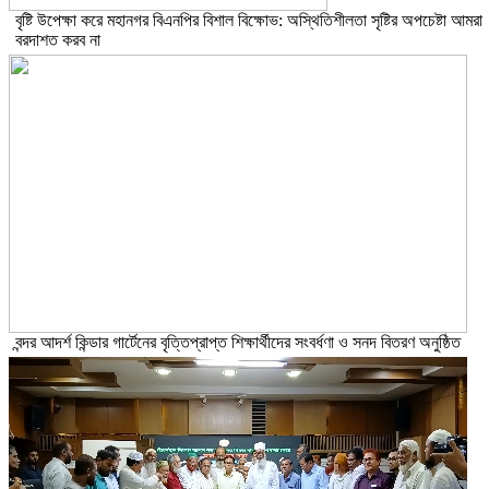
বৃষ্টি উপেক্ষা করে মহানগর বিএনপির বিশাল বিক্ষোভ: অস্থিতিশীলতা সৃষ্টির অপচেষ্টা আমরা
বরদাশত করব না
বন্দর আদর্শ কিন্ডার গার্টেনের বৃত্তিপ্রাপ্ত শিক্ষার্থীদের সংবর্ধণা ও সনদ বিতরণ অনুষ্ঠিত