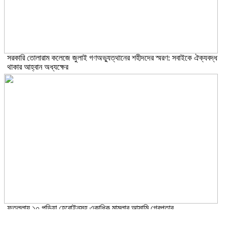
সরকারি তোলারাম কলেজে জুলাই গণঅভ্যুত্থানের শহীদদের স্মরণ: সবাইকে ঐক্যবদ্ধ
থাকার আহ্বান অধ্যক্ষের
ফতুল্লায় ১০ পুড়িয়া হেরোইনসহ একাধিক মামলার আসামি গ্রেপ্তার