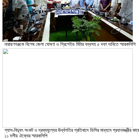
নারায়ণগঞ্জকে বিশেষ জেলা ঘোষণা ও প্রিপেইড মিটার বন্ধসহ ৫ দফা দাবিতে স্মারকলিপি
গ্যাস-বিদ্যুৎ সংকট ও দ্রব্যমূল্যের ঊর্ধ্বগতির প্রতিবাদে ডিসির মাধ্যমে প্রধানমন্ত্রীর কাছ
১১ দলীয় ঐক্যের স্মারকলিপি