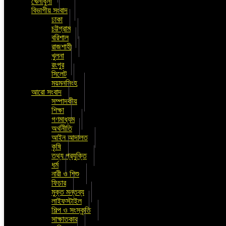
খেলাধুলা
বিভাগীয় সংবাদ
ঢাকা
চট্টগ্রাম
বরিশাল
রাজশাহী
খুলনা
রংপুর
সিলেট
ময়মনসিংহ
আরো সংবাদ
সম্পাদকীয়
শিক্ষা
গণমাধ্যম
অর্থনীতি
আইন আদালত
কৃষি
তথ্য প্রযুক্তি
ধর্ম
নারী ও শিশু
ফিচার
মুক্ত মন্তব্য
লাইফস্টাইল
শিল্প ও সংস্কৃতি
সাক্ষাতকার