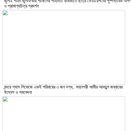
​জুলাই শহিদ জুলফিকার শাকিলের শাহাদাত বার্ষিকীতে ছাত্র ফেডারেশনের পুষ্পস্তবক অর্প
ও প্রামাণ্যচিত্র প্রদর্শন
বন্দরে গ্যাস লিকেজে একই পরিবারের ৩ জন দগ্ধ, মহানগরী আমীর আবদুুল জব্বারের
উদ্বেগ ও সমবেদনা