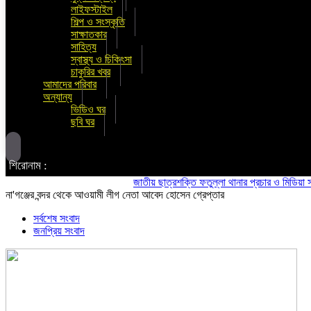
লাইফস্টাইল
শিল্প ও সংস্কৃতি
সাক্ষাতকার
সাহিত্য
স্বাস্থ্য ও চিকিৎসা
চাকুরির খবর
আমাদের পরিবার
অন্যান্য
ভিডিও ঘর
ছবি ঘর
শিরোনাম :
জাতীয় ছাত্রশক্তি ফতুল্লা থানার প্রচার ও মিডিয়া সম্পাদক
না'গঞ্জের বন্দর থেকে আওয়ামী লীগ নেতা আবেদ হোসেন গ্রেপ্তার
সর্বশেষ সংবাদ
জনপ্রিয় সংবাদ