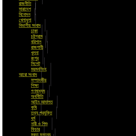
রাজনীতি
সারাদেশ
বিনোদন
খেলাধুলা
বিভাগীয় সংবাদ
ঢাকা
চট্টগ্রাম
বরিশাল
রাজশাহী
খুলনা
রংপুর
সিলেট
ময়মনসিংহ
আরো সংবাদ
সম্পাদকীয়
শিক্ষা
গণমাধ্যম
অর্থনীতি
আইন আদালত
কৃষি
তথ্য প্রযুক্তি
ধর্ম
নারী ও শিশু
ফিচার
মুক্ত মন্তব্য