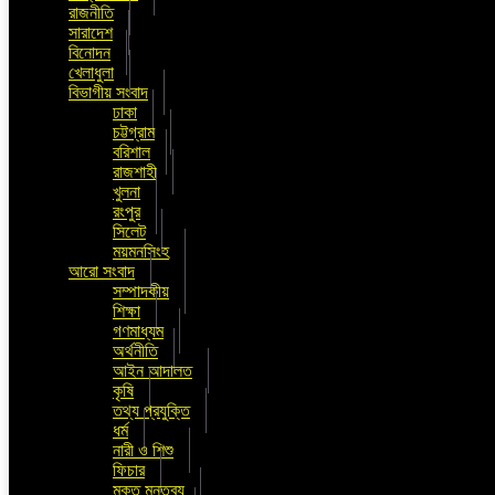
রাজনীতি
সারাদেশ
বিনোদন
খেলাধুলা
বিভাগীয় সংবাদ
ঢাকা
চট্টগ্রাম
বরিশাল
রাজশাহী
খুলনা
রংপুর
সিলেট
ময়মনসিংহ
আরো সংবাদ
সম্পাদকীয়
শিক্ষা
গণমাধ্যম
অর্থনীতি
আইন আদালত
কৃষি
তথ্য প্রযুক্তি
ধর্ম
নারী ও শিশু
ফিচার
মুক্ত মন্তব্য