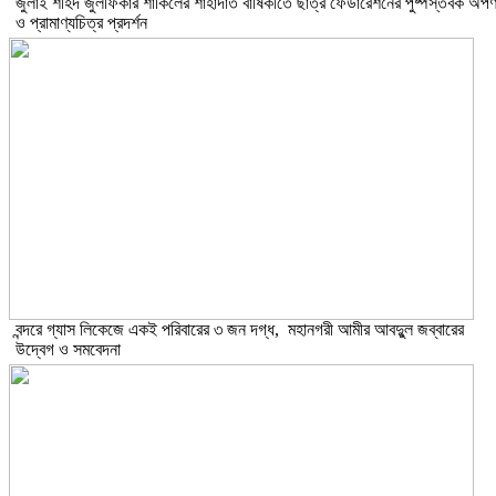
​জুলাই শহিদ জুলফিকার শাকিলের শাহাদাত বার্ষিকীতে ছাত্র ফেডারেশনের পুষ্পস্তবক অর্প
ও প্রামাণ্যচিত্র প্রদর্শন
বন্দরে গ্যাস লিকেজে একই পরিবারের ৩ জন দগ্ধ, মহানগরী আমীর আবদুুল জব্বারের
উদ্বেগ ও সমবেদনা