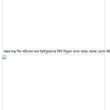
নারায়ণগঞ্জ শিশু সহিংসতা দমন ট্রাইব্যুনালের পিপি নিযুক্ত হলেন অ্যাড.আসমা হেলেন বিথ