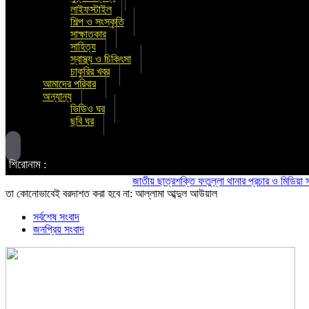
লাইফস্টাইল
শিল্প ও সংস্কৃতি
সাক্ষাতকার
সাহিত্য
স্বাস্থ্য ও চিকিৎসা
চাকুরির খবর
আমাদের পরিবার
অন্যান্য
ভিডিও ঘর
ছবি ঘর
শিরোনাম :
জাতীয় ছাত্রশক্তি ফতুল্লা থানার প্রচার ও মিডিয়া সম্পাদক 
তা কোনোভাবেই বরদাশত করা হবে না: আল্লামা আব্দুল আউয়াল
সর্বশেষ সংবাদ
জনপ্রিয় সংবাদ