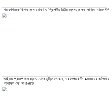
নারায়ণগঞ্জকে বিশেষ জেলা ঘোষণা ও প্রিপেইড মিটার বন্ধসহ ৫ দফা দাবিতে স্মারকলিপি
জাইকার প্রকল্পে জলাবদ্ধতা থেকে মুক্তি পেয়েছে নারায়ণগঞ্জবাসী: কক্সবাজারে কর্মশালায়
প্রশাসক এড. সাখাওয়াত