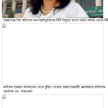
নারায়ণগঞ্জ শিশু সহিংসতা দমন ট্রাইব্যুনালের পিপি নিযুক্ত হলেন অ্যাড.আসমা হেলেন বিথ
জাইকার প্রকল্পে জলাবদ্ধতা থেকে মুক্তি পেয়েছে নারায়ণগঞ্জবাসী: কক্সবাজারে কর্মশালায়
প্রশাসক এড. সাখাওয়াত