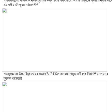
গ্যাস-বিদ্যুৎ সংকট ও দ্রব্যমূল্যের ঊর্ধ্বগতির প্রতিবাদে ডিসির মাধ্যমে প্রধানমন্ত্রীর কাছ
১১ দলীয় ঐক্যের স্মারকলিপি
শামসুজ্জোহা উচ্চ বিদ্যালয়ের সভাপতি নির্বাচিত হওয়ায় মাসুদ কবীরকে বিএনপি নেতাদের
ফুলেল শুভেচ্ছা