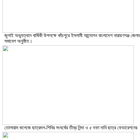
জুলাই অভ্যূত্থান বার্ষিকী উপলক্ষে কাঁচপুরে ইসলামী আন্দোলন বাংলাদেশ নারায়ণগঞ্জ জেলা
সমাবেশ অনুষ্ঠিত।
তোলারাম কলেজে ছাত্রদল-শিবির সংঘর্ষের তীব্র নিন্দা ও ৫ দফা দাবি ছাত্র ফেডারেশনের