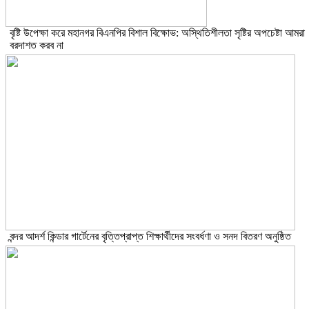
বৃষ্টি উপেক্ষা করে মহানগর বিএনপির বিশাল বিক্ষোভ: অস্থিতিশীলতা সৃষ্টির অপচেষ্টা আমরা
বরদাশত করব না
বন্দর আদর্শ কিন্ডার গার্টেনের বৃত্তিপ্রাপ্ত শিক্ষার্থীদের সংবর্ধণা ও সনদ বিতরণ অনুষ্ঠিত