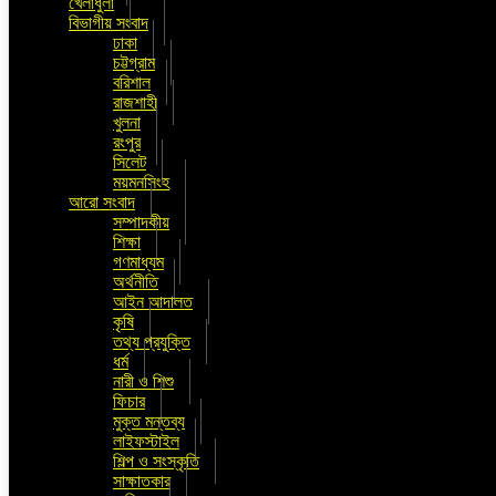
খেলাধুলা
বিভাগীয় সংবাদ
ঢাকা
চট্টগ্রাম
বরিশাল
রাজশাহী
খুলনা
রংপুর
সিলেট
ময়মনসিংহ
আরো সংবাদ
সম্পাদকীয়
শিক্ষা
গণমাধ্যম
অর্থনীতি
আইন আদালত
কৃষি
তথ্য প্রযুক্তি
ধর্ম
নারী ও শিশু
ফিচার
মুক্ত মন্তব্য
লাইফস্টাইল
শিল্প ও সংস্কৃতি
সাক্ষাতকার