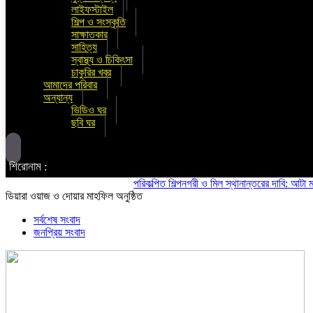
লাইফস্টাইল
শিল্প ও সংস্কৃতি
সাক্ষাতকার
সাহিত্য
স্বাস্থ্য ও চিকিৎসা
চাকুরির খবর
আমাদের পরিবার
অন্যান্য
ভিডিও ঘর
ছবি ঘর
শিরোনাম :
পরিকল্পিত শিল্পনগরী ও মিল স্থানান্তরের দাবি: আটা ময়দা মি
ডিয়ারা ওয়াজ ও দোয়ার মাহফিল অনুষ্ঠিত
সর্বশেষ সংবাদ
জনপ্রিয় সংবাদ