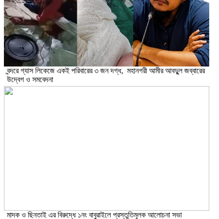
বন্দরে গ্যাস লিকেজে একই পরিবারের ৩ জন দগ্ধ, মহানগরী আমীর আবদুুল জব্বারের
উদ্বেগ ও সমবেদনা
মাদক ও ছিনতাই এর বিরুদ্ধে ১নং বাবুরাইলে প্রস্তুতিমূলক আলোচনা সভা