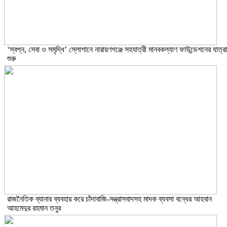
‘স্বপ্ন, সেবা ও সমৃদ্ধি’ স্লোগানে নারায়ণগঞ্জে সহযাত্রী মানবকল্যাণ ফাউন্ডেশনের যাত্রা
শুরু
রাজনৈতিক ব্যানার ব্যবহার করে চাঁদাবাজি-সন্ত্রাসবাদসহ মাদক ব্যবসা বন্ধের আহবান
আহমেদুর রহমান তনুর