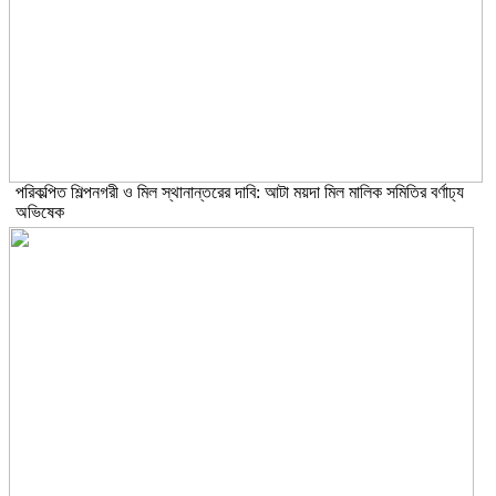
পরিকল্পিত শিল্পনগরী ও মিল স্থানান্তরের দাবি: আটা ময়দা মিল মালিক সমিতির বর্ণাঢ্য
অভিষেক