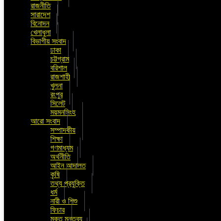
রাজনীতি
সারাদেশ
বিনোদন
খেলাধুলা
বিভাগীয় সংবাদ
ঢাকা
চট্টগ্রাম
বরিশাল
রাজশাহী
খুলনা
রংপুর
সিলেট
ময়মনসিংহ
আরো সংবাদ
সম্পাদকীয়
শিক্ষা
গণমাধ্যম
অর্থনীতি
আইন আদালত
কৃষি
তথ্য প্রযুক্তি
ধর্ম
নারী ও শিশু
ফিচার
মুক্ত মন্তব্য