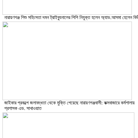
নারায়ণগঞ্জ শিশু সহিংসতা দমন ট্রাইব্যুনালের পিপি নিযুক্ত হলেন অ্যাড.আসমা হেলেন বিথ
জাইকার প্রকল্পে জলাবদ্ধতা থেকে মুক্তি পেয়েছে নারায়ণগঞ্জবাসী: কক্সবাজারে কর্মশালায়
প্রশাসক এড. সাখাওয়াত