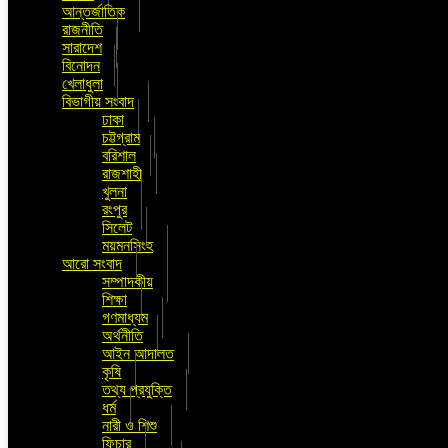
আন্তর্জাতিক
রাজনীতি
সারাদেশ
বিনোদন
খেলাধুলা
বিভাগীয় সংবাদ
ঢাকা
চট্টগ্রাম
বরিশাল
রাজশাহী
খুলনা
রংপুর
সিলেট
ময়মনসিংহ
আরো সংবাদ
সম্পাদকীয়
শিক্ষা
গণমাধ্যম
অর্থনীতি
আইন আদালত
কৃষি
তথ্য প্রযুক্তি
ধর্ম
নারী ও শিশু
ফিচার