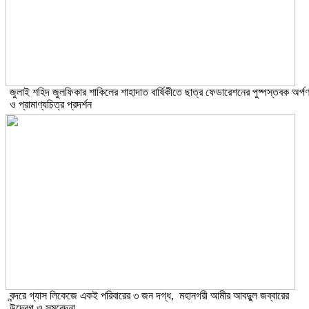
​জুলাই শহিদ জুলফিকার শাকিলের শাহাদাত বার্ষিকীতে ছাত্র ফেডারেশনের পুষ্পস্তবক অর্প
ও প্রামাণ্যচিত্র প্রদর্শন
বন্দরে গ্যাস লিকেজে একই পরিবারের ৩ জন দগ্ধ, মহানগরী আমীর আবদুুল জব্বারের
উদ্বেগ ও সমবেদনা