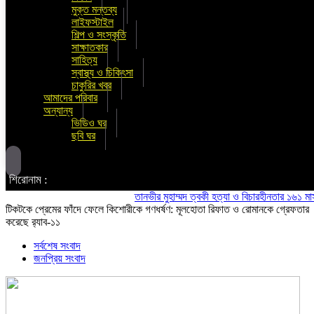
মুক্ত মন্তব্য
লাইফস্টাইল
শিল্প ও সংস্কৃতি
সাক্ষাতকার
সাহিত্য
স্বাস্থ্য ও চিকিৎসা
চাকুরির খবর
আমাদের পরিবার
অন্যান্য
ভিডিও ঘর
ছবি ঘর
শিরোনাম :
তানভীর মুহাম্মদ ত্বকী হত্যা ও বিচারহীনতার ১৬১ মাস উপলক
টিকটকে প্রেমের ফাঁদে ফেলে কিশোরীকে গণধর্ষণ: মূলহোতা রিফাত ও রোমানকে গ্রেফতার
করেছে র‍্যাব-১১
সর্বশেষ সংবাদ
জনপ্রিয় সংবাদ