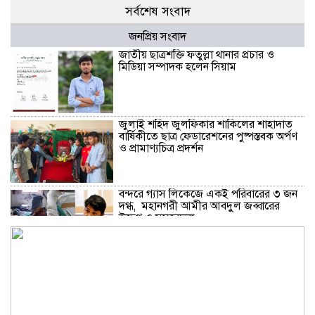
সর্বশেষ সংবাদ
জনপ্রিয় সংবাদ
জাতীয় ছাত্রশক্তি ফতুল্লা থানার প্রচার ও
মিডিয়া সম্পাদক হলেন সিয়াম
​জুলাই শহিদ জুলফিকার শাকিলের শাহাদাত
বার্ষিকীতে ছাত্র ফেডারেশনের পুষ্পস্তবক অর্পণ
ও প্রামাণ্যচিত্র প্রদর্শন
বন্দরে গ্যাস লিকেজে একই পরিবারের ৩ জন
দগ্ধ, মহানগরী আমীর আবদুুল জব্বারের
উদ্বেগ ও সমবেদনা
মাদক ও ছিনতাই এর বিরুদ্ধে ১নং বাবুরাইলে
প্রস্তুতিমূলক আলোচনা সভা