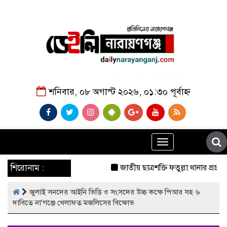
শনিবার, ০৮ অগাস্ট ২০২৬, ০১:৩০ পূর্বাহ্ন
Toggle
navigation
শিরোনাম :
জাতীয় ছাত্রশক্তি ফতুল্লা থানার প্রচার
জুলাই সনদের আইনি ভিত্তি ও সংসদের উচ্চ কক্ষে পিআর সহ ৬
দাবিতে না'গঞ্জে খেলাফত মজলিসের বিক্ষোভ