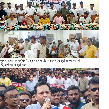
স্বপ্ন, সেবা ও সমৃদ্ধি’ স্লোগানে নারায়ণগঞ্জে সহযাত্রী মানবকল্যাণ
াউন্ডেশনের যাত্রা শুরু