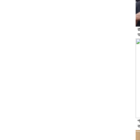
র
ব
প
ক