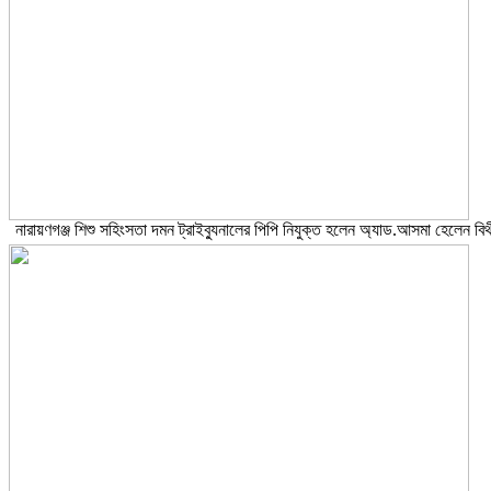
নারায়ণগঞ্জ শিশু সহিংসতা দমন ট্রাইব্যুনালের পিপি নিযুক্ত হলেন অ্যাড.আসমা হেলেন বিথ