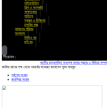
লাইফস্টাইল
শিল্প ও সংস্কৃতি
সাক্ষাতকার
সাহিত্য
স্বাস্থ্য ও চিকিৎসা
চাকুরির খবর
আমাদের পরিবার
অন্যান্য
ভিডিও ঘর
ছবি ঘর
শিরোনাম :
জাতীয় ছাত্রশক্তি ফতুল্লা থানার প্রচার ও মিডিয়া সম্পাদক হলেন
জাকির খানের পক্ষ থেকে নববর্ষের শুভেচ্ছা জানালেন সুমন মাহমুদ
সর্বশেষ সংবাদ
জনপ্রিয় সংবাদ