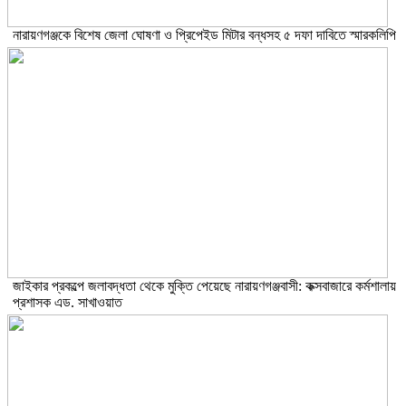
নারায়ণগঞ্জকে বিশেষ জেলা ঘোষণা ও প্রিপেইড মিটার বন্ধসহ ৫ দফা দাবিতে স্মারকলিপি
জাইকার প্রকল্পে জলাবদ্ধতা থেকে মুক্তি পেয়েছে নারায়ণগঞ্জবাসী: কক্সবাজারে কর্মশালায়
প্রশাসক এড. সাখাওয়াত