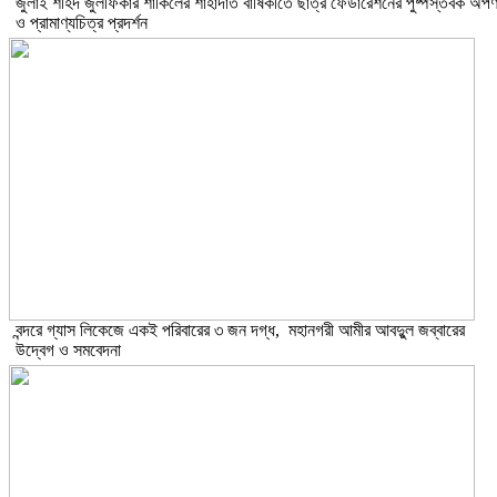
​জুলাই শহিদ জুলফিকার শাকিলের শাহাদাত বার্ষিকীতে ছাত্র ফেডারেশনের পুষ্পস্তবক অর্প
ও প্রামাণ্যচিত্র প্রদর্শন
বন্দরে গ্যাস লিকেজে একই পরিবারের ৩ জন দগ্ধ, মহানগরী আমীর আবদুুল জব্বারের
উদ্বেগ ও সমবেদনা