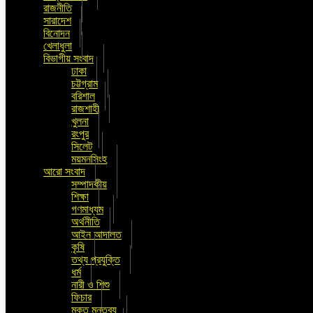
রাজনীতি
সারাদেশ
বিনোদন
খেলাধুলা
বিভাগীয় সংবাদ
ঢাকা
চট্টগ্রাম
বরিশাল
রাজশাহী
খুলনা
রংপুর
সিলেট
ময়মনসিংহ
আরো সংবাদ
সম্পাদকীয়
শিক্ষা
গণমাধ্যম
অর্থনীতি
আইন আদালত
কৃষি
তথ্য প্রযুক্তি
ধর্ম
নারী ও শিশু
ফিচার
মুক্ত মন্তব্য