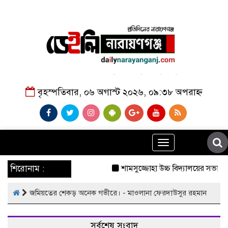
বৃহস্পতিবার, ০৬ অগাস্ট ২০২৬, ০৯:৩৮ অপরাহ্ন
Toggle
navigation
শিরোনাম :
শামসুজ্জোহা উচ্চ বিদ্যালয়ের সভাপতি
জমিয়তের শেকড় অনেক গভীরে। - মাওলানা ফেরদাউসুর রহমান
সর্বশেষ সংবাদ