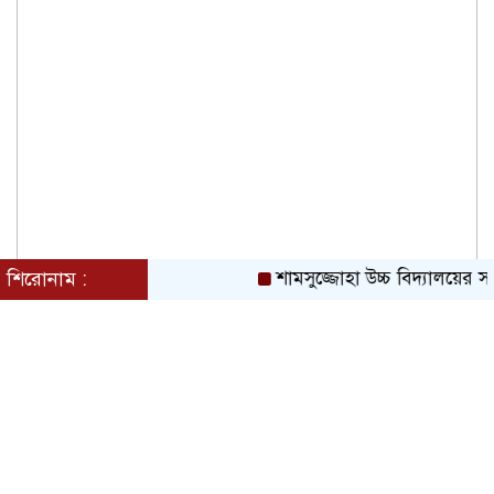
শিরোনাম :
শামসুজ্জোহা উচ্চ বিদ্যালয়ের স
জুলাই গণঅভ্যুত্থানে সকল শহীদদের আত্মার
মাগফিরাত কামনায় চৌধুরীবাড়ি ব্যবসায়ী
এসোসিয়েশনের দোয়া