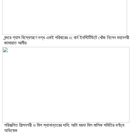
বন্দরে গ্যাস বিস্ফোরণে দগ্ধ একই পরিবারের ৩: বার্ন ইনস্টিটিউটে খোঁজ নিলেন মহানগরী
জামায়াত আমীর
পরিকল্পিত শিল্পনগরী ও মিল স্থানান্তরের দাবি: আটা ময়দা মিল মালিক সমিতির বর্ণাঢ্য
অভিষেক