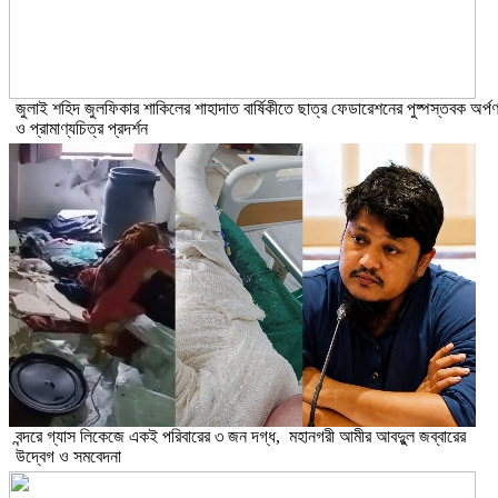
​জুলাই শহিদ জুলফিকার শাকিলের শাহাদাত বার্ষিকীতে ছাত্র ফেডারেশনের পুষ্পস্তবক অর্প
ও প্রামাণ্যচিত্র প্রদর্শন
বন্দরে গ্যাস লিকেজে একই পরিবারের ৩ জন দগ্ধ, মহানগরী আমীর আবদুুল জব্বারের
উদ্বেগ ও সমবেদনা