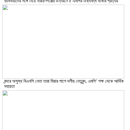
ব্যবসায়ীদের সঙ্গে নিয়ে নারায়ণগঞ্জের উন্নয়নে ৫ এমপির ঐক্যবদ্ধ থাকার প্রত্যয়
বন্দরে অসুস্থ বিএনপি নেতা তারা মিয়ার পাশে দলীয় নেতৃবৃন্দ, এমপি’ পক্ষ থেকে আর্থিক
সহায়তা