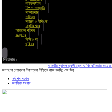
লাইফস্টাইল
শিল্প ও সংস্কৃতি
সাক্ষাতকার
সাহিত্য
স্বাস্থ্য ও চিকিৎসা
চাকুরির খবর
আমাদের পরিবার
অন্যান্য
ভিডিও ঘর
ছবি ঘর
শিরোনাম :
তানভীর মুহাম্মদ ত্বকী হত্যা ও বিচারহীনতার ১৬১ মাস উপলক
জনগণের চলাচলের নিরাপত্তা নিশ্চিতে কাজ করছি: এড.টিপু
সর্বশেষ সংবাদ
জনপ্রিয় সংবাদ