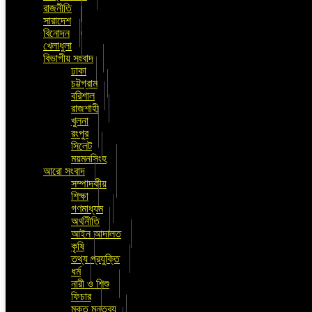
রাজনীতি
সারাদেশ
বিনোদন
খেলাধুলা
বিভাগীয় সংবাদ
ঢাকা
চট্টগ্রাম
বরিশাল
রাজশাহী
খুলনা
রংপুর
সিলেট
ময়মনসিংহ
আরো সংবাদ
সম্পাদকীয়
শিক্ষা
গণমাধ্যম
অর্থনীতি
আইন আদালত
কৃষি
তথ্য প্রযুক্তি
ধর্ম
নারী ও শিশু
ফিচার
মুক্ত মন্তব্য