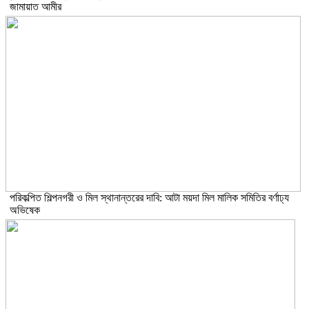
জামায়াত আমীর
পরিকল্পিত শিল্পনগরী ও মিল স্থানান্তরের দাবি: আটা ময়দা মিল মালিক সমিতির বর্ণাঢ্য
অভিষেক