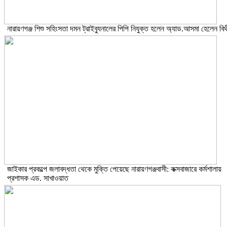
নারায়ণগঞ্জ শিশু সহিংসতা দমন ট্রাইব্যুনালের পিপি নিযুক্ত হলেন অ্যাড.আসমা হেলেন বিথ
জাইকার প্রকল্পে জলাবদ্ধতা থেকে মুক্তি পেয়েছে নারায়ণগঞ্জবাসী: কক্সবাজারে কর্মশালায়
প্রশাসক এড. সাখাওয়াত