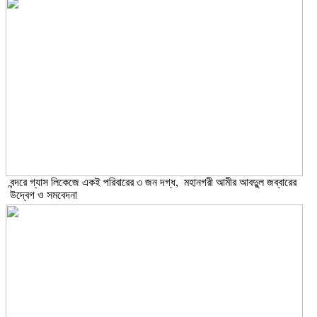
বন্দরে গ্যাস লিকেজে একই পরিবারের ৩ জন দগ্ধ, মহানগরী আমীর আবদুুল জব্বারের
উদ্বেগ ও সমবেদনা