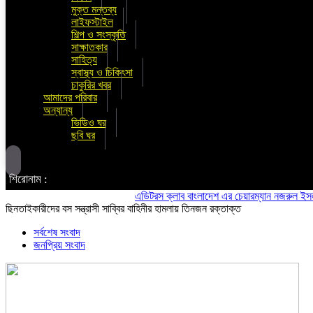
মুক্ত মন্তব্য
লাইফস্টাইল
শিল্প ও সংস্কৃতি
সাক্ষাতকার
সাহিত্য
স্বাস্থ্য ও চিকিৎসা
চাকুরির খবর
আমাদের পরিবার
অন্যান্য
ভিডিও ঘর
ছবি ঘর
শিরোনাম :
এডিটরস ক্লাব বাংলাদেশ এর চেয়ারম্যান নজরুল ইসলাম তমি
ছিনতাইকারীদের বস সন্ত্রাসী সাব্বির বাহিনীর হামলায় তিনজন রক্তাক্ত
সর্বশেষ সংবাদ
জনপ্রিয় সংবাদ