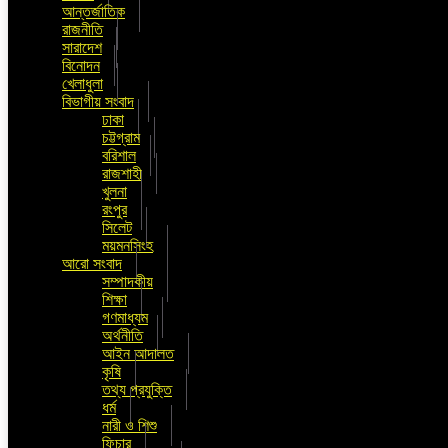
আন্তর্জাতিক
রাজনীতি
সারাদেশ
বিনোদন
খেলাধুলা
বিভাগীয় সংবাদ
ঢাকা
চট্টগ্রাম
বরিশাল
রাজশাহী
খুলনা
রংপুর
সিলেট
ময়মনসিংহ
আরো সংবাদ
সম্পাদকীয়
শিক্ষা
গণমাধ্যম
অর্থনীতি
আইন আদালত
কৃষি
তথ্য প্রযুক্তি
ধর্ম
নারী ও শিশু
ফিচার