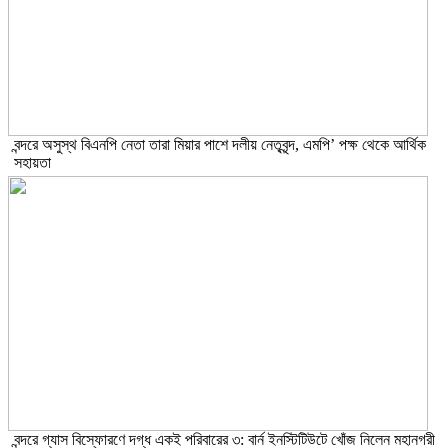
বন্দরে অসুস্থ বিএনপি নেতা তারা মিয়ার পাশে দলীয় নেতৃবৃন্দ, এমপি’ পক্ষ থেকে আর্থিক
সহায়তা
বন্দরে গ্যাস বিস্ফোরণে দগ্ধ একই পরিবারের ৩: বার্ন ইনস্টিটিউটে খোঁজ নিলেন মহানগরী