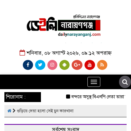
শনিবার, ০৮ অগাস্ট ২০২৬, ০৯:১২ অপরাহ্ন
Toggle
navigation
শিরোনাম :
বন্দরে অসুস্থ বিএনপি নেতা তারা মি
গুড়িয়ে দেয়া হলো সেই চুন কারখানা
সর্বশেষ সংবাদ