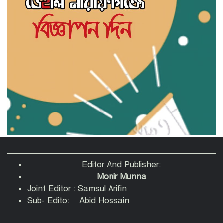
বন্দরে গ্যাস বিস্ফোরণে দগ্ধ একই পরিবারের
৩: বার্ন ইনস্টিটিউটে খোঁজ নিলেন মহানগরী
জামায়াত আমীর
পরিকল্পিত শিল্পনগরী ও মিল স্থানান্তরের দাবি:
আটা ময়দা মিল মালিক সমিতির বর্ণাঢ্য
অভিষেক
Editor And Publisher:
Monir Munna
Joint Editor : Samsul Arifin
Sub- Edito: Abid Hossain