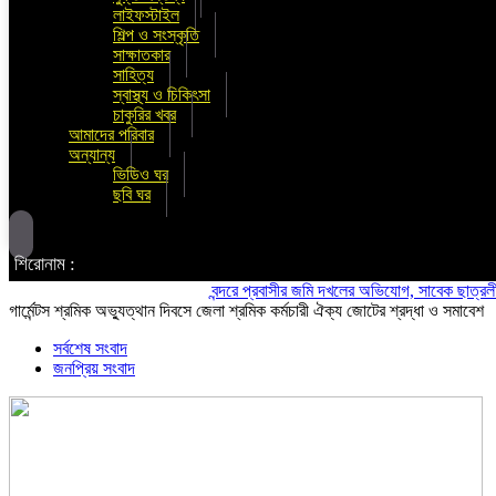
লাইফস্টাইল
শিল্প ও সংস্কৃতি
সাক্ষাতকার
সাহিত্য
স্বাস্থ্য ও চিকিৎসা
চাকুরির খবর
আমাদের পরিবার
অন্যান্য
ভিডিও ঘর
ছবি ঘর
শিরোনাম :
বন্দরে প্রবাসীর জমি দখলের অভিযোগ, সাবেক ছাত্রলীগ নেতা 
গার্মেন্টস শ্রমিক অভ্যুত্থান দিবসে জেলা শ্রমিক কর্মচারী ঐক্য জোটের শ্রদ্ধা ও সমাবেশ
সর্বশেষ সংবাদ
জনপ্রিয় সংবাদ