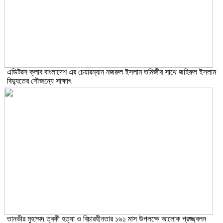
এডিটরস ক্লাব বাংলাদেশ এর চেয়ারম্যান নজরুল ইসলাম তমিজীর সাথে জহিরুল ইসলাম
বিদ্যুতের সৌজন্যে সাক্ষাৎ
তানভীর মুহাম্মদ ত্বকী হত্যা ও বিচারহীনতার ১৬১ মাস উপলক্ষে আলোক প্রজ্জ্বলন