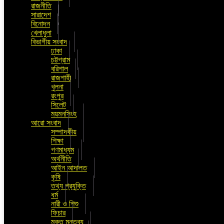
রাজনীতি
সারাদেশ
বিনোদন
খেলাধুলা
বিভাগীয় সংবাদ
ঢাকা
চট্টগ্রাম
বরিশাল
রাজশাহী
খুলনা
রংপুর
সিলেট
ময়মনসিংহ
আরো সংবাদ
সম্পাদকীয়
শিক্ষা
গণমাধ্যম
অর্থনীতি
আইন আদালত
কৃষি
তথ্য প্রযুক্তি
ধর্ম
নারী ও শিশু
ফিচার
মুক্ত মন্তব্য