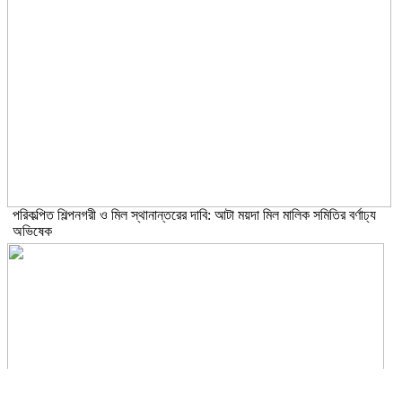
পরিকল্পিত শিল্পনগরী ও মিল স্থানান্তরের দাবি: আটা ময়দা মিল মালিক সমিতির বর্ণাঢ্য
অভিষেক