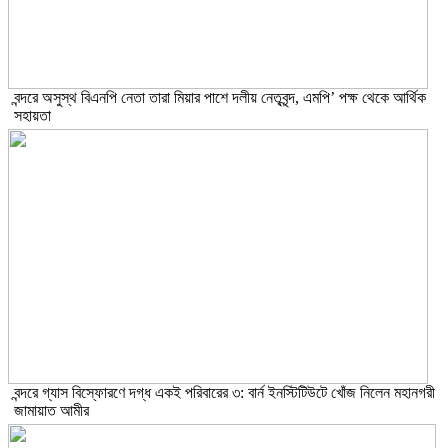
বন্দরে অসুস্থ বিএনপি নেতা তারা মিয়ার পাশে দলীয় নেতৃবৃন্দ, এমপি’ পক্ষ থেকে আর্থিক
সহায়তা
বন্দরে গ্যাস বিস্ফোরণে দগ্ধ একই পরিবারের ৩: বার্ন ইনস্টিটিউটে খোঁজ নিলেন মহানগরী
জামায়াত আমীর