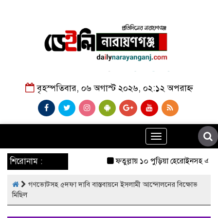
বৃহস্পতিবার, ০৬ অগাস্ট ২০২৬, ০২:১২ অপরাহ্ন
Toggle
navigation
শিরোনাম :
ফতুল্লায় ১০ পুড়িয়া হেরোইনসহ একাধিক
গণভোটসহ ৫দফা দাবি বাস্তবায়নে ইসলামী আন্দোলনের বিক্ষোভ
মিছিল