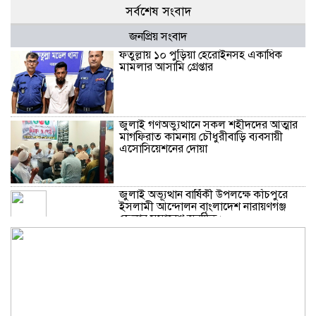
সর্বশেষ সংবাদ
জনপ্রিয় সংবাদ
ফতুল্লায় ১০ পুড়িয়া হেরোইনসহ একাধিক
মামলার আসামি গ্রেপ্তার
জুলাই গণঅভ্যুত্থানে সকল শহীদদের আত্মার
মাগফিরাত কামনায় চৌধুরীবাড়ি ব্যবসায়ী
এসোসিয়েশনের দোয়া
জুলাই অভ্যূত্থান বার্ষিকী উপলক্ষে কাঁচপুরে
ইসলামী আন্দোলন বাংলাদেশ নারায়ণগঞ্জ
জেলার সমাবেশ অনুষ্ঠিত।