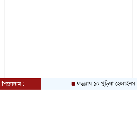
শিরোনাম :
ফতুল্লায় ১০ পুড়িয়া হেরোইনসহ 
ছাত্রদল এখন ছাত্রলীগের রূপ ধারণ করেছে’:
নারায়ণগঞ্জে গণসমাবেশে মাওলানা আব্দুল
হালিম