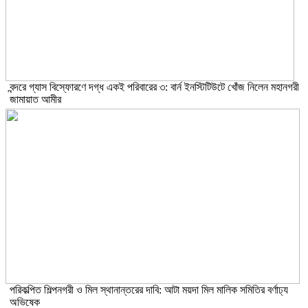
বন্দরে গ্যাস বিস্ফোরণে দগ্ধ একই পরিবারের ৩: বার্ন ইনস্টিটিউটে খোঁজ নিলেন মহানগরী
জামায়াত আমীর
পরিকল্পিত শিল্পনগরী ও মিল স্থানান্তরের দাবি: আটা ময়দা মিল মালিক সমিতির বর্ণাঢ্য
অভিষেক