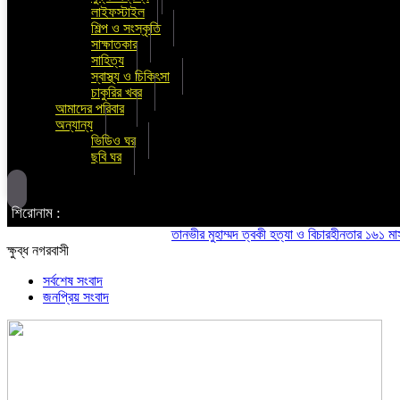
লাইফস্টাইল
শিল্প ও সংস্কৃতি
সাক্ষাতকার
সাহিত্য
স্বাস্থ্য ও চিকিৎসা
চাকুরির খবর
আমাদের পরিবার
অন্যান্য
ভিডিও ঘর
ছবি ঘর
শিরোনাম :
তানভীর মুহাম্মদ ত্বকী হত্যা ও বিচারহীনতার ১৬১ মাস উপলক
ক্ষুব্ধ নগরবাসী
সর্বশেষ সংবাদ
জনপ্রিয় সংবাদ