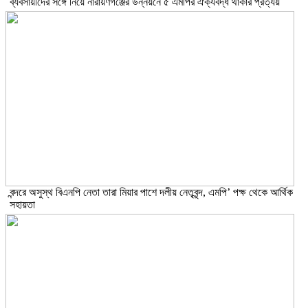
ব্যবসায়ীদের সঙ্গে নিয়ে নারায়ণগঞ্জের উন্নয়নে ৫ এমপির ঐক্যবদ্ধ থাকার প্রত্যয়
বন্দরে অসুস্থ বিএনপি নেতা তারা মিয়ার পাশে দলীয় নেতৃবৃন্দ, এমপি’ পক্ষ থেকে আর্থিক
সহায়তা