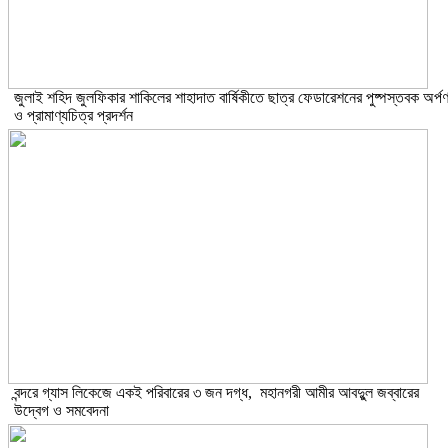
​জুলাই শহিদ জুলফিকার শাকিলের শাহাদাত বার্ষিকীতে ছাত্র ফেডারেশনের পুষ্পস্তবক অর্প
ও প্রামাণ্যচিত্র প্রদর্শন
বন্দরে গ্যাস লিকেজে একই পরিবারের ৩ জন দগ্ধ, মহানগরী আমীর আবদুুল জব্বারের
উদ্বেগ ও সমবেদনা