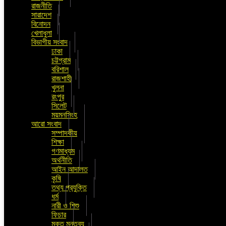
রাজনীতি
সারাদেশ
বিনোদন
খেলাধুলা
বিভাগীয় সংবাদ
ঢাকা
চট্টগ্রাম
বরিশাল
রাজশাহী
খুলনা
রংপুর
সিলেট
ময়মনসিংহ
আরো সংবাদ
সম্পাদকীয়
শিক্ষা
গণমাধ্যম
অর্থনীতি
আইন আদালত
কৃষি
তথ্য প্রযুক্তি
ধর্ম
নারী ও শিশু
ফিচার
মুক্ত মন্তব্য