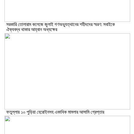
সরকারি তোলারাম কলেজে জুলাই গণঅভ্যুত্থানের শহীদদের স্মরণ: সবাইকে
ঐক্যবদ্ধ থাকার আহ্বান অধ্যক্ষের
ফতুল্লায় ১০ পুড়িয়া হেরোইনসহ একাধিক মামলার আসামি গ্রেপ্তার