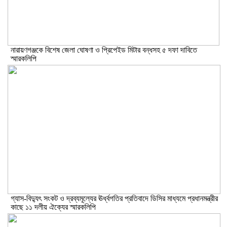
নারায়ণগঞ্জকে বিশেষ জেলা ঘোষণা ও প্রিপেইড মিটার বন্ধসহ ৫ দফা দাবিতে
স্মারকলিপি
গ্যাস-বিদ্যুৎ সংকট ও দ্রব্যমূল্যের ঊর্ধ্বগতির প্রতিবাদে ডিসির মাধ্যমে প্রধানমন্ত্রীর
কাছে ১১ দলীয় ঐক্যের স্মারকলিপি