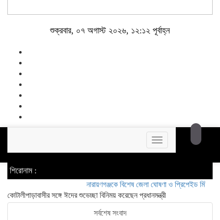
শুক্রবার, ০৭ অগাস্ট ২০২৬, ১২:১২ পূর্বাহ্ন
Toggle
navigation
শিরোনাম :
নারায়ণগঞ্জকে বিশেষ জেলা ঘোষণা ও প্রিপেইড মিটার বন্ধসহ ৫ 
কোটালীপাড়াবাসীর সঙ্গে ঈদের শুভেচ্ছা বিনিময় করেছেন প্রধানমন্ত্রী
সর্বশেষ সংবাদ