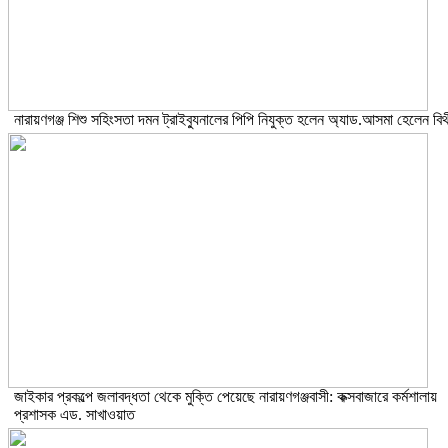
নারায়ণগঞ্জ শিশু সহিংসতা দমন ট্রাইব্যুনালের পিপি নিযুক্ত হলেন অ্যাড.আসমা হেলেন বিথ
জাইকার প্রকল্পে জলাবদ্ধতা থেকে মুক্তি পেয়েছে নারায়ণগঞ্জবাসী: কক্সবাজারে কর্মশালায়
প্রশাসক এড. সাখাওয়াত