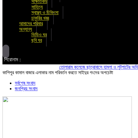
সাক্ষাতকার
সাহিত্য
স্বাস্থ্য ও চিকিৎসা
চাকুরির খবর
আমাদের পরিবার
অন্যান্য
ভিডিও ঘর
ছবি ঘর
শিরোনাম :
তোলারাম কলেজে ছাত্রাবাসে হামলা ও লুটপাটের অভিযোগ ছাত্
কাশিপুর কামাল বাজার এলাকার নাম পরিবর্তন করতে সাইদুর গংদের অপচেষ্টা
সর্বশেষ সংবাদ
জনপ্রিয় সংবাদ