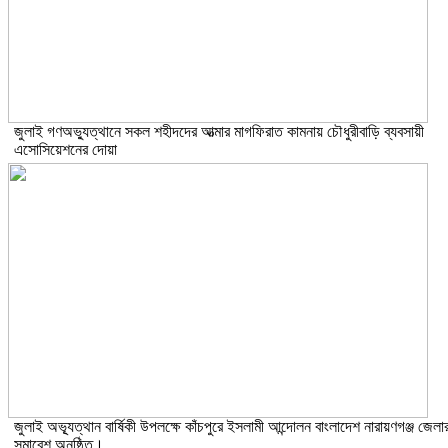
জুলাই গণঅভ্যুত্থানে সকল শহীদদের আত্মার মাগফিরাত কামনায় চৌধুরীবাড়ি ব্যবসায়ী
এসোসিয়েশনের দোয়া
জুলাই অভ্যূত্থান বার্ষিকী উপলক্ষে কাঁচপুরে ইসলামী আন্দোলন বাংলাদেশ নারায়ণগঞ্জ জেলা
সমাবেশ অনুষ্ঠিত।