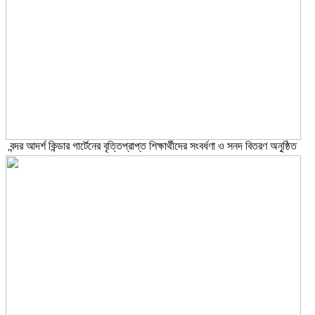
বন্দর আদর্শ কিন্ডার গার্টেনের বৃত্তিপ্রাপ্ত শিক্ষার্থীদের সংবর্ধণা ও সনদ বিতরণ অনুষ্ঠিত