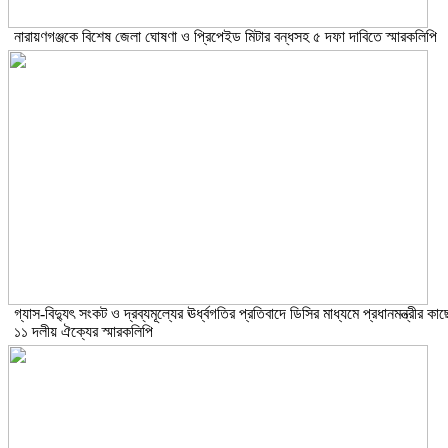
নারায়ণগঞ্জকে বিশেষ জেলা ঘোষণা ও প্রিপেইড মিটার বন্ধসহ ৫ দফা দাবিতে স্মারকলিপি
গ্যাস-বিদ্যুৎ সংকট ও দ্রব্যমূল্যের ঊর্ধ্বগতির প্রতিবাদে ডিসির মাধ্যমে প্রধানমন্ত্রীর কাছ
১১ দলীয় ঐক্যের স্মারকলিপি