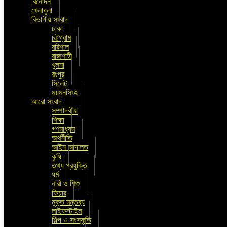
বিনোদন
খেলাধুলা
বিভাগীয় সংবাদ
ঢাকা
চট্টগ্রাম
বরিশাল
রাজশাহী
খুলনা
রংপুর
সিলেট
ময়মনসিংহ
আরো সংবাদ
সম্পাদকীয়
শিক্ষা
গণমাধ্যম
অর্থনীতি
আইন আদালত
কৃষি
তথ্য প্রযুক্তি
ধর্ম
নারী ও শিশু
ফিচার
মুক্ত মন্তব্য
লাইফস্টাইল
শিল্প ও সংস্কৃতি