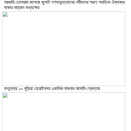
সরকারি তোলারাম কলেজে জুলাই গণঅভ্যুত্থানের শহীদদের স্মরণ: সবাইকে ঐক্যবদ্ধ
থাকার আহ্বান অধ্যক্ষের
ফতুল্লায় ১০ পুড়িয়া হেরোইনসহ একাধিক মামলার আসামি গ্রেপ্তার