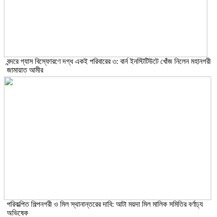
বন্দরে গ্যাস বিস্ফোরণে দগ্ধ একই পরিবারের ৩: বার্ন ইনস্টিটিউটে খোঁজ নিলেন মহানগরী
জামায়াত আমীর
পরিকল্পিত শিল্পনগরী ও মিল স্থানান্তরের দাবি: আটা ময়দা মিল মালিক সমিতির বর্ণাঢ্য
অভিষেক