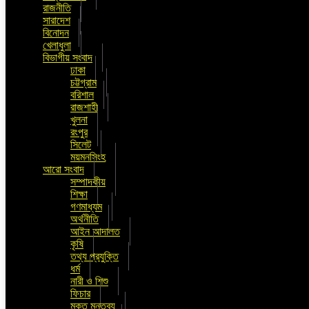
রাজনীতি
সারাদেশ
বিনোদন
খেলাধুলা
বিভাগীয় সংবাদ
ঢাকা
চট্টগ্রাম
বরিশাল
রাজশাহী
খুলনা
রংপুর
সিলেট
ময়মনসিংহ
আরো সংবাদ
সম্পাদকীয়
শিক্ষা
গণমাধ্যম
অর্থনীতি
আইন আদালত
কৃষি
তথ্য প্রযুক্তি
ধর্ম
নারী ও শিশু
ফিচার
মুক্ত মন্তব্য