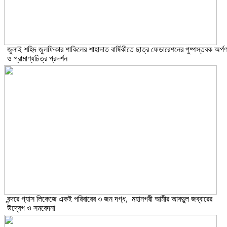
​জুলাই শহিদ জুলফিকার শাকিলের শাহাদাত বার্ষিকীতে ছাত্র ফেডারেশনের পুষ্পস্তবক অর্প
ও প্রামাণ্যচিত্র প্রদর্শন
বন্দরে গ্যাস লিকেজে একই পরিবারের ৩ জন দগ্ধ, মহানগরী আমীর আবদুুল জব্বারের
উদ্বেগ ও সমবেদনা