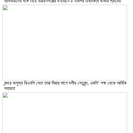
ব্যবসায়ীদের সঙ্গে নিয়ে নারায়ণগঞ্জের উন্নয়নে ৫ এমপির ঐক্যবদ্ধ থাকার প্রত্যয়
বন্দরে অসুস্থ বিএনপি নেতা তারা মিয়ার পাশে দলীয় নেতৃবৃন্দ, এমপি’ পক্ষ থেকে আর্থিক
সহায়তা