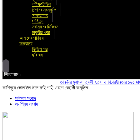
লাইফস্টাইল
শিল্প ও সংস্কৃতি
সাক্ষাতকার
সাহিত্য
স্বাস্থ্য ও চিকিৎসা
চাকুরির খবর
আমাদের পরিবার
অন্যান্য
ভিডিও ঘর
ছবি ঘর
শিরোনাম :
তানভীর মুহাম্মদ ত্বকী হত্যা ও বিচারহীনতার ১৬১ মাস উপল
কাশিপুরে ভোলাইল ঈদে রুহি শাহী ওরশে বেছালী অনুষ্ঠিত
সর্বশেষ সংবাদ
জনপ্রিয় সংবাদ