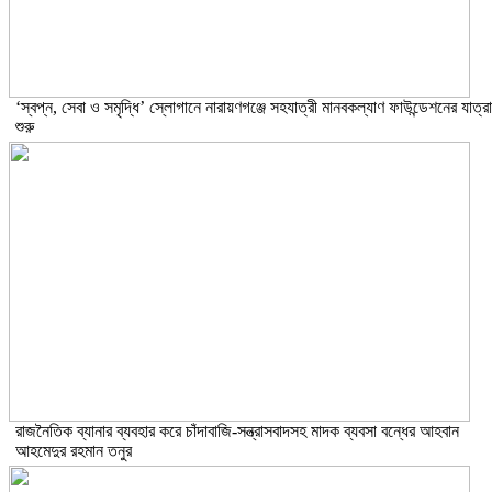
‘স্বপ্ন, সেবা ও সমৃদ্ধি’ স্লোগানে নারায়ণগঞ্জে সহযাত্রী মানবকল্যাণ ফাউন্ডেশনের যাত্রা
শুরু
রাজনৈতিক ব্যানার ব্যবহার করে চাঁদাবাজি-সন্ত্রাসবাদসহ মাদক ব্যবসা বন্ধের আহবান
আহমেদুর রহমান তনুর