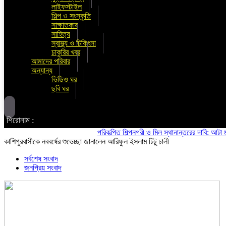
লাইফস্টাইল
শিল্প ও সংস্কৃতি
সাক্ষাতকার
সাহিত্য
স্বাস্থ্য ও চিকিৎসা
চাকুরির খবর
আমাদের পরিবার
অন্যান্য
ভিডিও ঘর
ছবি ঘর
শিরোনাম :
পরিকল্পিত শিল্পনগরী ও মিল স্থানান্তরের দাবি: আটা ময়দা মি
কাশিপুরবাসীকে নববর্ষের শুভেচ্ছা জানালেন আরিফুল ইসলাম টিটু ঢালী
সর্বশেষ সংবাদ
জনপ্রিয় সংবাদ