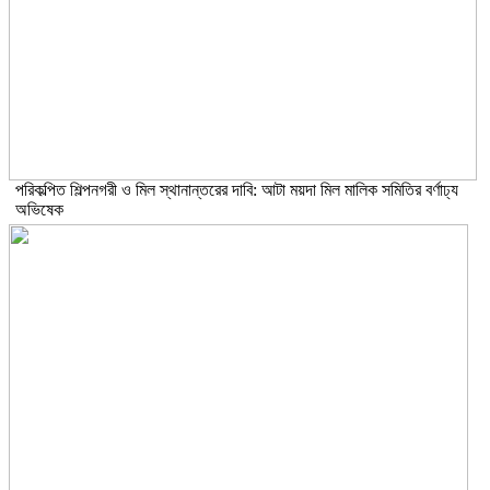
পরিকল্পিত শিল্পনগরী ও মিল স্থানান্তরের দাবি: আটা ময়দা মিল মালিক সমিতির বর্ণাঢ্য
অভিষেক