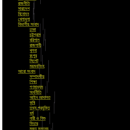
রাজনীতি
সারাদেশ
বিনোদন
খেলাধুলা
বিভাগীয় সংবাদ
ঢাকা
চট্টগ্রাম
বরিশাল
রাজশাহী
খুলনা
রংপুর
সিলেট
ময়মনসিংহ
আরো সংবাদ
সম্পাদকীয়
শিক্ষা
গণমাধ্যম
অর্থনীতি
আইন আদালত
কৃষি
তথ্য প্রযুক্তি
ধর্ম
নারী ও শিশু
ফিচার
মুক্ত মন্তব্য