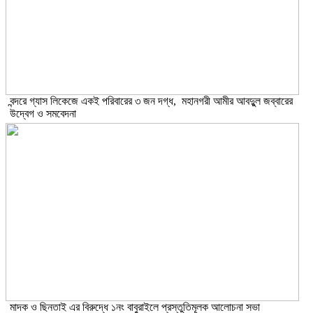
বন্দরে গ্যাস লিকেজে একই পরিবারের ৩ জন দগ্ধ, মহানগরী আমীর আবদুুল জব্বারের
উদ্বেগ ও সমবেদনা
মাদক ও ছিনতাই এর বিরুদ্ধে ১নং বাবুরাইলে প্রস্তুতিমূলক আলোচনা সভা