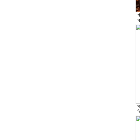
গ
প
শ
ব