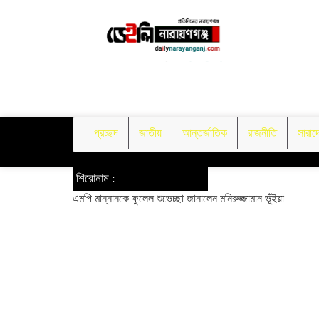
প্রচ্ছদ
জাতীয়
আন্তর্জাতিক
রাজনীতি
সারাদ
শিরোনাম :
এমপি মান্নানকে ফুলেল শুভেচ্ছা জানালেন মনিরুজ্জামান ভূঁইয়া