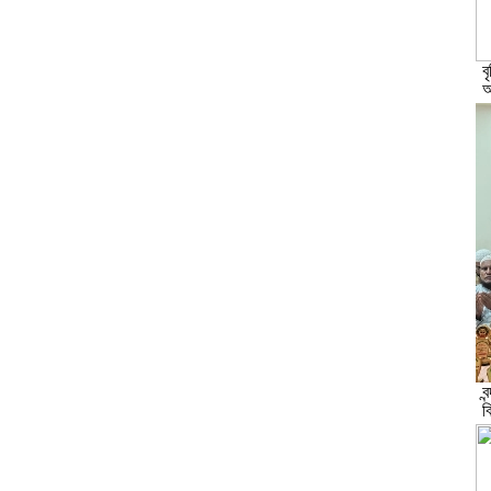
ব
অ
ব
ব