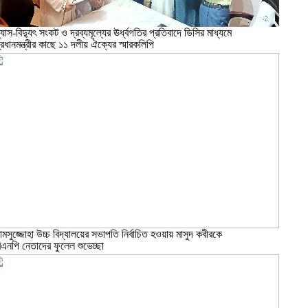
্যাস-বিদ্যুৎ সংকট ও দ্রব্যমূল্যের ঊর্ধ্বগতির প্রতিবাদে ডিসির মাধ্যমে
্রধানমন্ত্রীর কাছে ১১ দলীয় ঐক্যের স্মারকলিপি
ামসুজ্জোহা উচ্চ বিদ্যালয়ের সভাপতি নির্বাচিত হওয়ায় মাসুদ কবীরকে
িএনপি নেতাদের ফুলেল শুভেচ্ছা