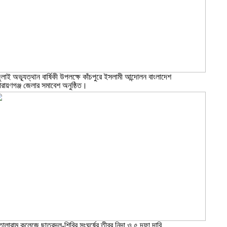
ুলাই অভ্যূত্থান বার্ষিকী উপলক্ষে কাঁচপুরে ইসলামী আন্দোলন বাংলাদেশ
ারায়ণগঞ্জ জেলার সমাবেশ অনুষ্ঠিত।
োলারাম কলেজে ছাত্রদল-শিবির সংঘর্ষের তীব্র নিন্দা ও ৫ দফা দাবি