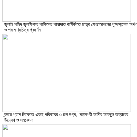
​জুলাই শহিদ জুলফিকার শাকিলের শাহাদাত বার্ষিকীতে ছাত্র ফেডারেশনের পুষ্পস্তবক অর্প
ও প্রামাণ্যচিত্র প্রদর্শন
বন্দরে গ্যাস লিকেজে একই পরিবারের ৩ জন দগ্ধ, মহানগরী আমীর আবদুুল জব্বারের
উদ্বেগ ও সমবেদনা