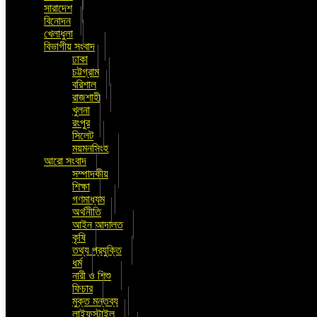
সারাদেশ
বিনোদন
খেলাধুলা
বিভাগীয় সংবাদ
ঢাকা
চট্টগ্রাম
বরিশাল
রাজশাহী
খুলনা
রংপুর
সিলেট
ময়মনসিংহ
আরো সংবাদ
সম্পাদকীয়
শিক্ষা
গণমাধ্যম
অর্থনীতি
আইন আদালত
কৃষি
তথ্য প্রযুক্তি
ধর্ম
নারী ও শিশু
ফিচার
মুক্ত মন্তব্য
লাইফস্টাইল