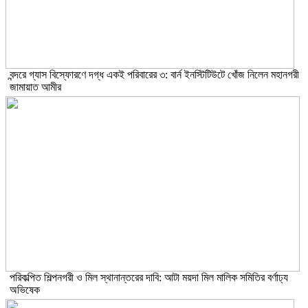
বন্দরে গ্যাস বিস্ফোরণে দগ্ধ একই পরিবারের ৩: বার্ন ইনস্টিটিউটে খোঁজ নিলেন মহানগরী
জামায়াত আমীর
পরিকল্পিত শিল্পনগরী ও মিল স্থানান্তরের দাবি: আটা ময়দা মিল মালিক সমিতির বর্ণাঢ্য
অভিষেক