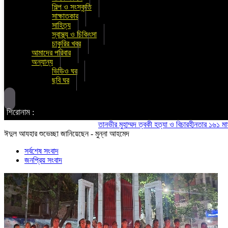
শিল্প ও সংস্কৃতি
সাক্ষাতকার
সাহিত্য
স্বাস্থ্য ও চিকিৎসা
চাকুরির খবর
আমাদের পরিবার
অন্যান্য
ভিডিও ঘর
ছবি ঘর
শিরোনাম :
তানভীর মুহাম্মদ ত্বকী হত্যা ও বিচারহীনতার ১৬১ মাস উপলক
ঈদুল আযহার শুভেচ্ছা জানিয়েছেন - মুন্না আহমেদ
সর্বশেষ সংবাদ
জনপ্রিয় সংবাদ