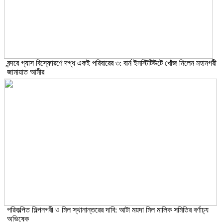
বন্দরে গ্যাস বিস্ফোরণে দগ্ধ একই পরিবারের ৩: বার্ন ইনস্টিটিউটে খোঁজ নিলেন মহানগরী
জামায়াত আমীর
পরিকল্পিত শিল্পনগরী ও মিল স্থানান্তরের দাবি: আটা ময়দা মিল মালিক সমিতির বর্ণাঢ্য
অভিষেক