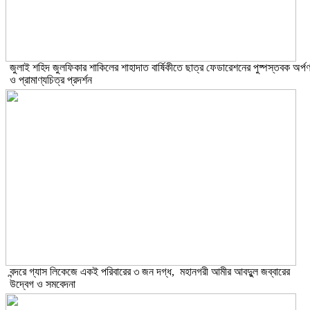
​জুলাই শহিদ জুলফিকার শাকিলের শাহাদাত বার্ষিকীতে ছাত্র ফেডারেশনের পুষ্পস্তবক অর্প
ও প্রামাণ্যচিত্র প্রদর্শন
বন্দরে গ্যাস লিকেজে একই পরিবারের ৩ জন দগ্ধ, মহানগরী আমীর আবদুুল জব্বারের
উদ্বেগ ও সমবেদনা