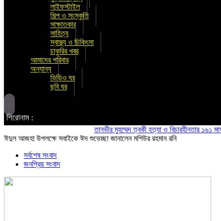
লাইফস্টাইল
শিল্প ও সংস্কৃতি
সাক্ষাতকার
সাহিত্য
স্বাস্থ্য ও চিকিৎসা
চাকুরির খবর
আমাদের পরিবার
অন্যান্য
ভিডিও ঘর
ছবি ঘর
শিরোনাম :
তানভীর মুহাম্মদ ত্বকী হত্যা ও বিচারহীনতার ১৬১ মাস উপলক
ঈদুল আজহা উপলক্ষে সবাইকে ঈদ শুভেচ্ছা জানালেন মশিউর রহমান রনি
সর্বশেষ সংবাদ
জনপ্রিয় সংবাদ