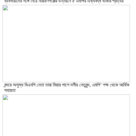
ব্যবসায়ীদের সঙ্গে নিয়ে নারায়ণগঞ্জের উন্নয়নে ৫ এমপির ঐক্যবদ্ধ থাকার প্রত্যয়
বন্দরে অসুস্থ বিএনপি নেতা তারা মিয়ার পাশে দলীয় নেতৃবৃন্দ, এমপি’ পক্ষ থেকে আর্থিক
সহায়তা