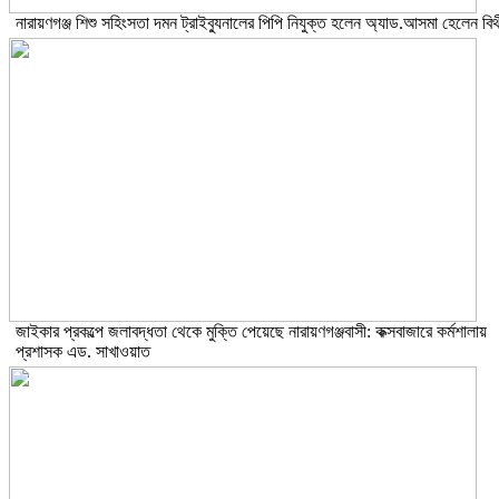
নারায়ণগঞ্জ শিশু সহিংসতা দমন ট্রাইব্যুনালের পিপি নিযুক্ত হলেন অ্যাড.আসমা হেলেন বিথ
জাইকার প্রকল্পে জলাবদ্ধতা থেকে মুক্তি পেয়েছে নারায়ণগঞ্জবাসী: কক্সবাজারে কর্মশালায়
প্রশাসক এড. সাখাওয়াত