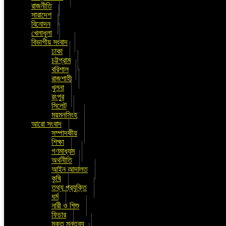
রাজনীতি
সারাদেশ
বিনোদন
খেলাধুলা
বিভাগীয় সংবাদ
ঢাকা
চট্টগ্রাম
বরিশাল
রাজশাহী
খুলনা
রংপুর
সিলেট
ময়মনসিংহ
আরো সংবাদ
সম্পাদকীয়
শিক্ষা
গণমাধ্যম
অর্থনীতি
আইন আদালত
কৃষি
তথ্য প্রযুক্তি
ধর্ম
নারী ও শিশু
ফিচার
মুক্ত মন্তব্য