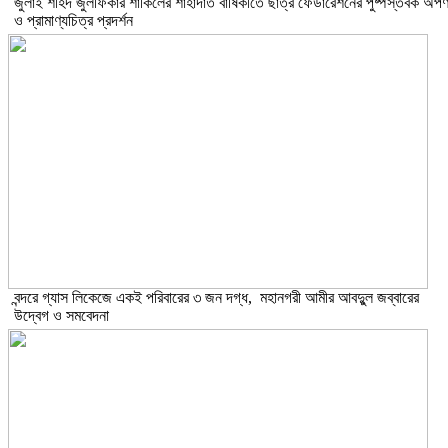
​জুলাই শহিদ জুলফিকার শাকিলের শাহাদাত বার্ষিকীতে ছাত্র ফেডারেশনের পুষ্পস্তবক অর্প
ও প্রামাণ্যচিত্র প্রদর্শন
বন্দরে গ্যাস লিকেজে একই পরিবারের ৩ জন দগ্ধ, মহানগরী আমীর আবদুুল জব্বারের
উদ্বেগ ও সমবেদনা