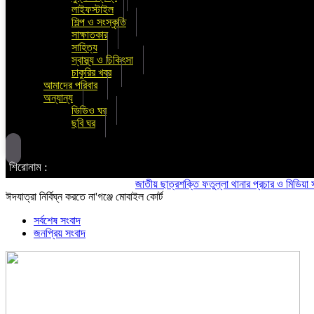
লাইফস্টাইল
শিল্প ও সংস্কৃতি
সাক্ষাতকার
সাহিত্য
স্বাস্থ্য ও চিকিৎসা
চাকুরির খবর
আমাদের পরিবার
অন্যান্য
ভিডিও ঘর
ছবি ঘর
শিরোনাম :
জাতীয় ছাত্রশক্তি ফতুল্লা থানার প্রচার ও মিডিয়া সম্পা
ঈদযাত্রা নির্বিঘ্ন করতে না'গঞ্জে মোবাইল কোর্ট
সর্বশেষ সংবাদ
জনপ্রিয় সংবাদ