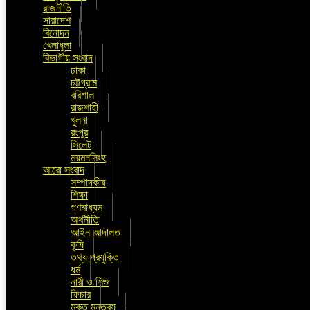
রাজনীতি
সারাদেশ
বিনোদন
খেলাধুলা
বিভাগীয় সংবাদ
ঢাকা
চট্টগ্রাম
বরিশাল
রাজশাহী
খুলনা
রংপুর
সিলেট
ময়মনসিংহ
আরো সংবাদ
সম্পাদকীয়
শিক্ষা
গণমাধ্যম
অর্থনীতি
আইন আদালত
কৃষি
তথ্য প্রযুক্তি
ধর্ম
নারী ও শিশু
ফিচার
মুক্ত মন্তব্য