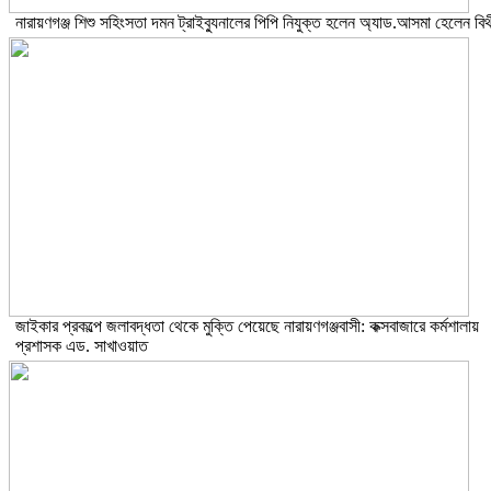
নারায়ণগঞ্জ শিশু সহিংসতা দমন ট্রাইব্যুনালের পিপি নিযুক্ত হলেন অ্যাড.আসমা হেলেন বিথ
জাইকার প্রকল্পে জলাবদ্ধতা থেকে মুক্তি পেয়েছে নারায়ণগঞ্জবাসী: কক্সবাজারে কর্মশালায়
প্রশাসক এড. সাখাওয়াত