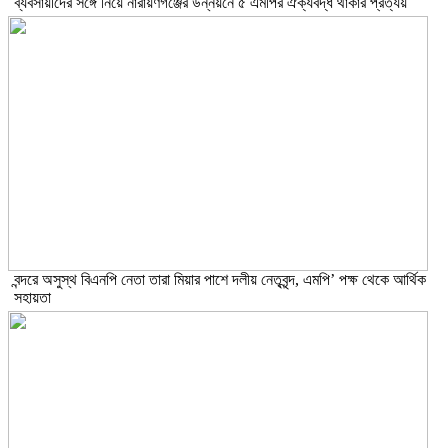
ব্যবসায়ীদের সঙ্গে নিয়ে নারায়ণগঞ্জের উন্নয়নে ৫ এমপির ঐক্যবদ্ধ থাকার প্রত্যয়
বন্দরে অসুস্থ বিএনপি নেতা তারা মিয়ার পাশে দলীয় নেতৃবৃন্দ, এমপি’ পক্ষ থেকে আর্থিক
সহায়তা