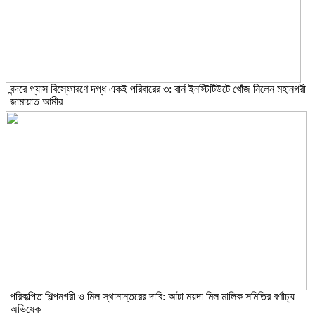
বন্দরে গ্যাস বিস্ফোরণে দগ্ধ একই পরিবারের ৩: বার্ন ইনস্টিটিউটে খোঁজ নিলেন মহানগরী
জামায়াত আমীর
পরিকল্পিত শিল্পনগরী ও মিল স্থানান্তরের দাবি: আটা ময়দা মিল মালিক সমিতির বর্ণাঢ্য
অভিষেক