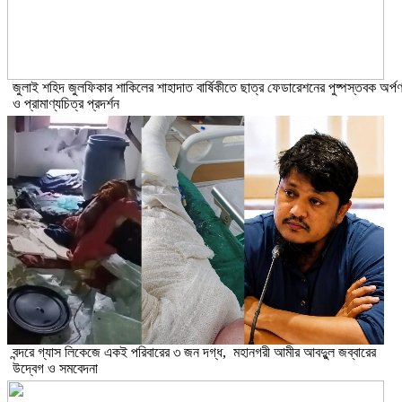
​জুলাই শহিদ জুলফিকার শাকিলের শাহাদাত বার্ষিকীতে ছাত্র ফেডারেশনের পুষ্পস্তবক অর্প
ও প্রামাণ্যচিত্র প্রদর্শন
বন্দরে গ্যাস লিকেজে একই পরিবারের ৩ জন দগ্ধ, মহানগরী আমীর আবদুুল জব্বারের
উদ্বেগ ও সমবেদনা