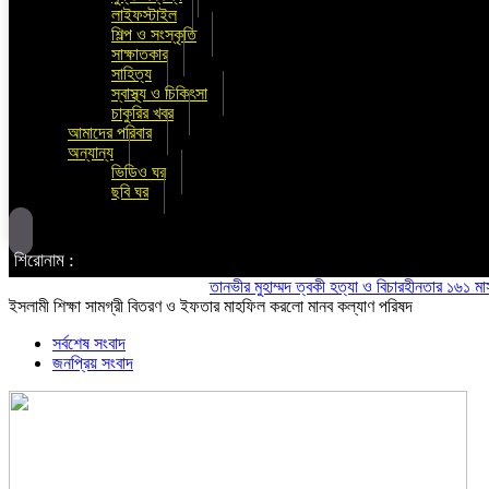
লাইফস্টাইল
শিল্প ও সংস্কৃতি
সাক্ষাতকার
সাহিত্য
স্বাস্থ্য ও চিকিৎসা
চাকুরির খবর
আমাদের পরিবার
অন্যান্য
ভিডিও ঘর
ছবি ঘর
শিরোনাম :
তানভীর মুহাম্মদ ত্বকী হত্যা ও বিচারহীনতার ১৬১ মাস উপলক
ইসলামী শিক্ষা সামগ্রী বিতরণ ও ইফতার মাহফিল করলো মানব কল্যাণ পরিষদ
সর্বশেষ সংবাদ
জনপ্রিয় সংবাদ