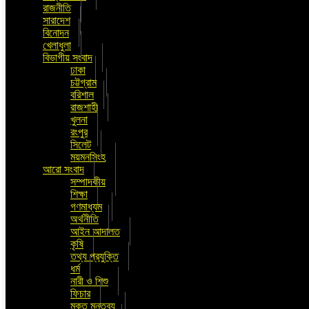
রাজনীতি
সারাদেশ
বিনোদন
খেলাধুলা
বিভাগীয় সংবাদ
ঢাকা
চট্টগ্রাম
বরিশাল
রাজশাহী
খুলনা
রংপুর
সিলেট
ময়মনসিংহ
আরো সংবাদ
সম্পাদকীয়
শিক্ষা
গণমাধ্যম
অর্থনীতি
আইন আদালত
কৃষি
তথ্য প্রযুক্তি
ধর্ম
নারী ও শিশু
ফিচার
মুক্ত মন্তব্য