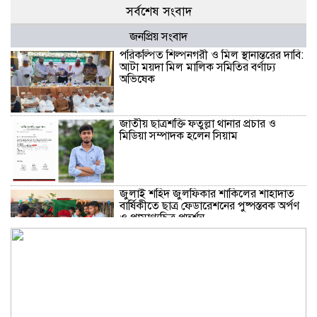
সর্বশেষ সংবাদ
জনপ্রিয় সংবাদ
পরিকল্পিত শিল্পনগরী ও মিল স্থানান্তরের দাবি:
আটা ময়দা মিল মালিক সমিতির বর্ণাঢ্য
অভিষেক
জাতীয় ছাত্রশক্তি ফতুল্লা থানার প্রচার ও
মিডিয়া সম্পাদক হলেন সিয়াম
​জুলাই শহিদ জুলফিকার শাকিলের শাহাদাত
বার্ষিকীতে ছাত্র ফেডারেশনের পুষ্পস্তবক অর্পণ
ও প্রামাণ্যচিত্র প্রদর্শন
বন্দরে গ্যাস লিকেজে একই পরিবারের ৩ জন
দগ্ধ, মহানগরী আমীর আবদুুল জব্বারের
উদ্বেগ ও সমবেদনা