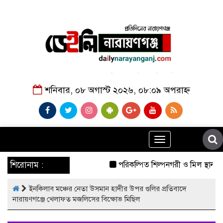
শনিবার, ০৮ অগাস্ট ২০২৬, ০৮:০৯ অপরাহ্ন
Toggle
navigation
শিরোনাম :
পরিকল্পিত শিল্পনগরী ও মিল স্থানান্ত
ইনকিলাব মঞ্চের নেতা উসমান হাদীর উপর গুলির প্রতিবাদে
নারায়ণগঞ্জে খেলাফত মজলিসের বিক্ষোভ মিছিল