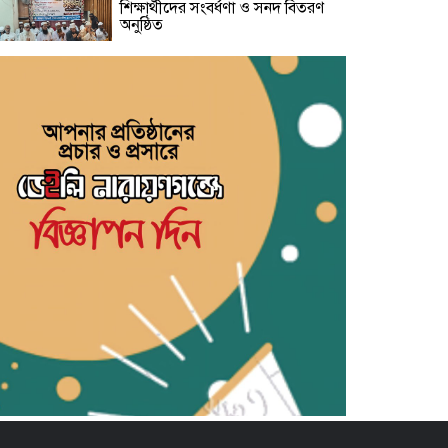
শিক্ষার্থীদের সংবর্ধণা ও সনদ বিতরণ
অনুষ্ঠিত
নারায়ণগঞ্জকে বিশেষ জেলা ঘোষণা ও
প্রিপেইড মিটার বন্ধসহ ৫ দফা দাবিতে
স্মারকলিপি
গ্যাস-বিদ্যুৎ সংকট ও দ্রব্যমূল্যের
ঊর্ধ্বগতির প্রতিবাদে ডিসির মাধ্যমে
প্রধানমন্ত্রীর কাছে ১১ দলীয় ঐক্যের
স্মারকলিপি
শামসুজ্জোহা উচ্চ বিদ্যালয়ের সভাপতি
নির্বাচিত হওয়ায় মাসুদ কবীরকে
বিএনপি নেতাদের ফুলেল শুভেচ্ছা
সরকারি তোলারাম কলেজে জুলাই
গণঅভ্যুত্থানের শহীদদের স্মরণ:
সবাইকে ঐক্যবদ্ধ থাকার আহ্বান
অধ্যক্ষের