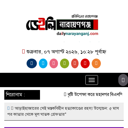
শুক্রবার, ০৭ অগাস্ট ২০২৬, ১০:২৮ পূর্বাহ্ন
Toggle
navigation
শিরোনাম :
বৃষ্টি উপেক্ষা করে মহানগর বিএনপির ব
আড়াইহাজারের সেই মস্তকবিহীন হত্যাকাণ্ডের রহস্য উন্মোচন: ৫ মাস
পর কাতার থেকে মূল ঘাতক গ্রেফতার*