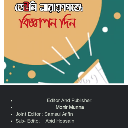
শামসুজ্জোহা উচ্চ বিদ্যালয়ের সভাপতি
নির্বাচিত হওয়ায় মাসুদ কবীরকে বিএনপি
নেতাদের ফুলেল শুভেচ্ছা
সরকারি তোলারাম কলেজে জুলাই
গণঅভ্যুত্থানের শহীদদের স্মরণ: সবাইকে
ঐক্যবদ্ধ থাকার আহ্বান অধ্যক্ষের
ফতুল্লায় ১০ পুড়িয়া হেরোইনসহ একাধিক
মামলার আসামি গ্রেপ্তার
Editor And Publisher:
Monir Munna
Joint Editor : Samsul Arifin
Sub- Edito: Abid Hossain