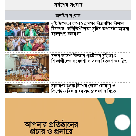
সর্বশেষ সংবাদ
জনপ্রিয় সংবাদ
বৃষ্টি উপেক্ষা করে মহানগর বিএনপির বিশাল
বিক্ষোভ: অস্থিতিশীলতা সৃষ্টির অপচেষ্টা আমরা
বরদাশত করব না
বন্দর আদর্শ কিন্ডার গার্টেনের বৃত্তিপ্রাপ্ত
শিক্ষার্থীদের সংবর্ধণা ও সনদ বিতরণ অনুষ্ঠিত
নারায়ণগঞ্জকে বিশেষ জেলা ঘোষণা ও
প্রিপেইড মিটার বন্ধসহ ৫ দফা দাবিতে
স্মারকলিপি
গ্যাস-বিদ্যুৎ সংকট ও দ্রব্যমূল্যের ঊর্ধ্বগতির
প্রতিবাদে ডিসির মাধ্যমে প্রধানমন্ত্রীর কাছে ১১
দলীয় ঐক্যের স্মারকলিপি