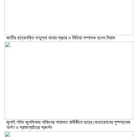
জাতীয় ছাত্রশক্তি ফতুল্লা থানার প্রচার ও মিডিয়া সম্পাদক হলেন সিয়াম
​জুলাই শহিদ জুলফিকার শাকিলের শাহাদাত বার্ষিকীতে ছাত্র ফেডারেশনের পুষ্পস্তবক
অর্পণ ও প্রামাণ্যচিত্র প্রদর্শন