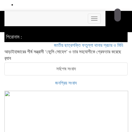
Toggle
navigation
শিরোনাম :
জাতীয় ছাত্রশক্তি ফতুল্লা থানার প্রচার ও মিডিয়া সম্পাদক 
আড়াইহাজারের শীর্ষ সন্ত্রাসী ‘ফেন্সি সোহেল’ ও তার সহযোগীকে গ্রেফতার করেছে
র‍্যাব
সর্বশেষ সংবাদ
জনপ্রিয় সংবাদ