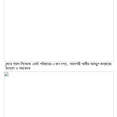
বন্দরে গ্যাস লিকেজে একই পরিবারের ৩ জন দগ্ধ, মহানগরী আমীর আবদুুল জব্বারের
উদ্বেগ ও সমবেদনা