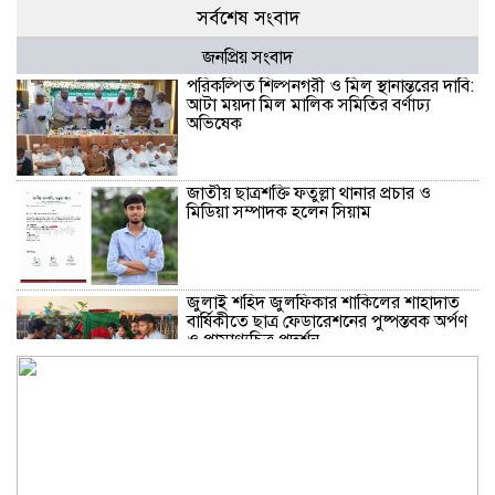
সর্বশেষ সংবাদ
জনপ্রিয় সংবাদ
পরিকল্পিত শিল্পনগরী ও মিল স্থানান্তরের দাবি:
আটা ময়দা মিল মালিক সমিতির বর্ণাঢ্য
অভিষেক
জাতীয় ছাত্রশক্তি ফতুল্লা থানার প্রচার ও
মিডিয়া সম্পাদক হলেন সিয়াম
​জুলাই শহিদ জুলফিকার শাকিলের শাহাদাত
বার্ষিকীতে ছাত্র ফেডারেশনের পুষ্পস্তবক অর্পণ
ও প্রামাণ্যচিত্র প্রদর্শন
বন্দরে গ্যাস লিকেজে একই পরিবারের ৩ জন
দগ্ধ, মহানগরী আমীর আবদুুল জব্বারের
উদ্বেগ ও সমবেদনা