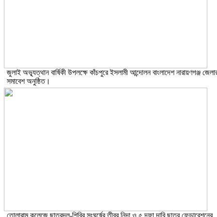
জুলাই অভ্যূত্থান বার্ষিকী উপলক্ষে কাঁচপুরে ইসলামী আন্দোলন বাংলাদেশ নারায়ণগঞ্জ জেলা
সমাবেশ অনুষ্ঠিত।
তোলারাম কলেজে ছাত্রদল-শিবির সংঘর্ষের তীব্র নিন্দা ও ৫ দফা দাবি ছাত্র ফেডারেশনের