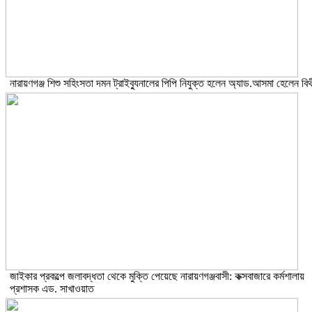
নারায়ণগঞ্জ শিশু সহিংসতা দমন ট্রাইব্যুনালের পিপি নিযুক্ত হলেন অ্যাড.আসমা হেলেন বিথ
জাইকার প্রকল্পে জলাবদ্ধতা থেকে মুক্তি পেয়েছে নারায়ণগঞ্জবাসী: কক্সবাজারে কর্মশালায়
প্রশাসক এড. সাখাওয়াত