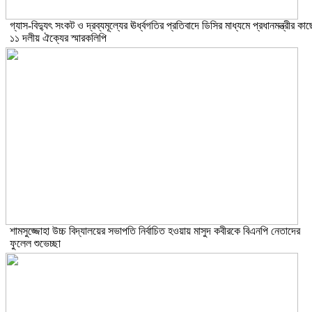
গ্যাস-বিদ্যুৎ সংকট ও দ্রব্যমূল্যের ঊর্ধ্বগতির প্রতিবাদে ডিসির মাধ্যমে প্রধানমন্ত্রীর কাছ
১১ দলীয় ঐক্যের স্মারকলিপি
শামসুজ্জোহা উচ্চ বিদ্যালয়ের সভাপতি নির্বাচিত হওয়ায় মাসুদ কবীরকে বিএনপি নেতাদের
ফুলেল শুভেচ্ছা