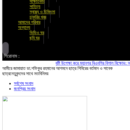
সাক্ষাতকার
সাহিত্য
স্বাস্থ্য ও চিকিৎসা
চাকুরির খবর
আমাদের পরিবার
অন্যান্য
ভিডিও ঘর
ছবি ঘর
শিরোনাম :
বৃষ্টি উপেক্ষা করে মহানগর বিএনপির বিশাল বিক্ষোভ: অস্থিতি
আমীরে জামায়াত ডা.শফিকুর রহমানের আগমনে ছাত্র শিবিরের বর্তমান ও সাবেক
ছাত্রনেতৃবৃন্দদের সাথে মতবিনিময়
সর্বশেষ সংবাদ
জনপ্রিয় সংবাদ