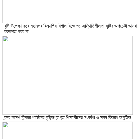
বৃষ্টি উপেক্ষা করে মহানগর বিএনপির বিশাল বিক্ষোভ: অস্থিতিশীলতা সৃষ্টির অপচেষ্টা আমরা
বরদাশত করব না
বন্দর আদর্শ কিন্ডার গার্টেনের বৃত্তিপ্রাপ্ত শিক্ষার্থীদের সংবর্ধণা ও সনদ বিতরণ অনুষ্ঠিত