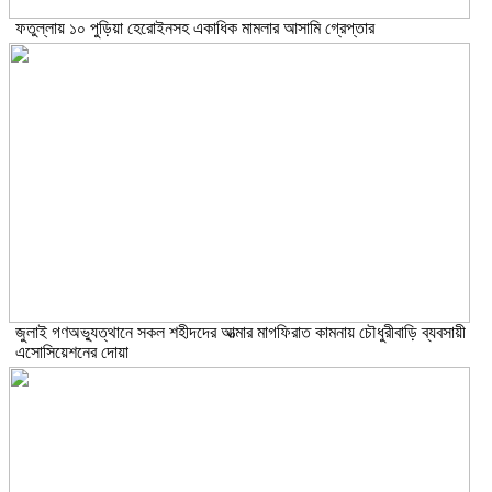
ফতুল্লায় ১০ পুড়িয়া হেরোইনসহ একাধিক মামলার আসামি গ্রেপ্তার
জুলাই গণঅভ্যুত্থানে সকল শহীদদের আত্মার মাগফিরাত কামনায় চৌধুরীবাড়ি ব্যবসায়ী
এসোসিয়েশনের দোয়া