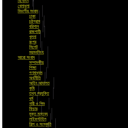
বিনোদন
খেলাধুলা
বিভাগীয় সংবাদ
ঢাকা
চট্টগ্রাম
বরিশাল
রাজশাহী
খুলনা
রংপুর
সিলেট
ময়মনসিংহ
আরো সংবাদ
সম্পাদকীয়
শিক্ষা
গণমাধ্যম
অর্থনীতি
আইন আদালত
কৃষি
তথ্য প্রযুক্তি
ধর্ম
নারী ও শিশু
ফিচার
মুক্ত মন্তব্য
লাইফস্টাইল
শিল্প ও সংস্কৃতি